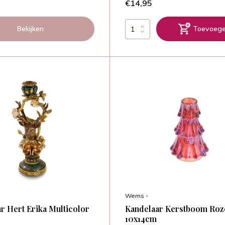
€14,95
Bekijken
Toevoeg
Werns -
r Hert Erika Multicolor
Kandelaar Kerstboom Roz
10x14cm