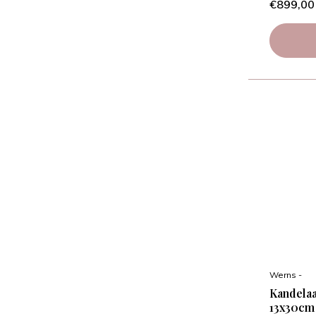
€899,00
Werns -
Kandelaa
13x30cm