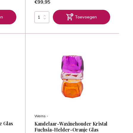
€99,95
en
Toevoegen
Werns -
e Glas
Kandelaar-Waxinehouder Kristal
Fuchsia-Helder-Oranje Glas