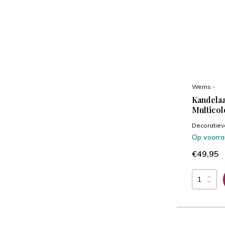
Werns -
Kandela
Multicol
Decoratiev
Op voorr
€49,95