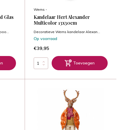
Werns -
d Glas
Kandelaar Hert Alexander
Multicolor 13x30cm
oo...
Decoratieve Werns kandelaar Alexan...
Op voorraad
€39,95
en
Toevoegen