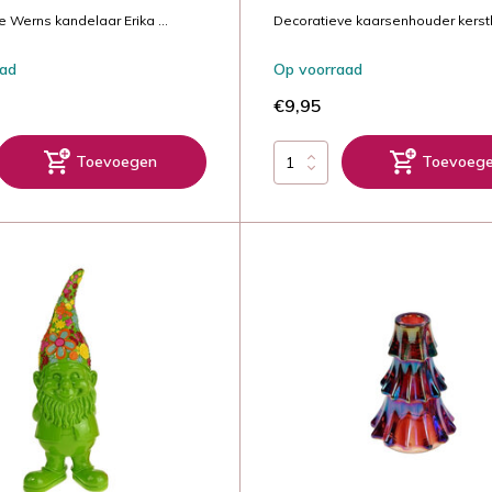
 Werns kandelaar Erika ...
Decoratieve kaarsenhouder kerstb
aad
Op voorraad
€9,95
Toevoegen
Toevoeg