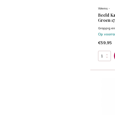
Werns -
Beeld K
Groen 1
Grappig en 
Op voorr
€59,95