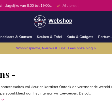
ch dagelijks van 9.00 tot 19.00u.
Alle producten op voorraad in
ndelaars & Kaarsen
Keuken & Tafel
Kado & Gadgets
Parfum 
Wooninspiratie, Nieuws & Tips:
Lees onze blog >
ns -
naccessoires vol kleur en karakter Ontdek de verrassende wereld v
ersoonlijkheid aan het interieur wil toevoegen. De col...
r