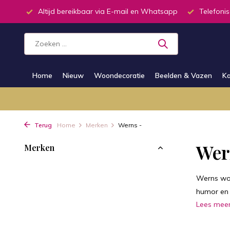
inkel
Altijd bereikbaar via E-mail en Whatsapp
Telefonis
Home
Nieuw
Woondecoratie
Beelden & Vazen
Ka
Terug
Home
Merken
Werns -
Wer
Merken
Werns woo
humor en p
Lees mee