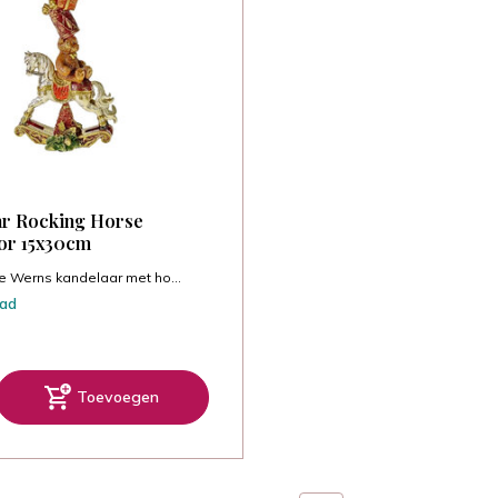
ar Rocking Horse
or 15x30cm
e Werns kandelaar met ho...
aad
Toevoegen