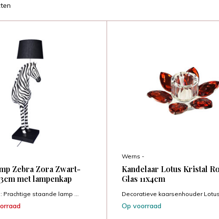
ten
Werns -
mp Zebra Zora Zwart-
Kandelaar Lotus Kristal R
53cm met lampenkap
Glas 11x4cm
 Prachtige staande lamp ...
Decoratieve kaarsenhouder Lotus 
oorraad
Op voorraad