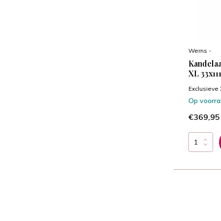
Werns -
Kandelaa
XL 33x11
Exclusieve 
Op voorr
€369,95