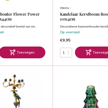
Werns -
abouter Flower Power
Kandelaar Kerstboom Roo
7x44cm
10x14cm
decoratief beeld van ee...
Decoratieve kaarsenhouder kerstb
aad
Op voorraad
€9,95
Toevoegen
Toevoeg