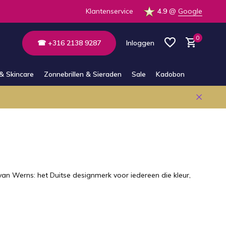
 de winkel
Altijd bereikbaar via E-mail en Whatsapp
Klantenservice
4.9
@
Google
0
☎ +316 2138 9287
Inloggen
& Skincare
Zonnebrillen & Sieraden
Sale
Kadobon
Account aanmaken
Account aanmaken
an Werns: het Duitse designmerk voor iedereen die kleur,