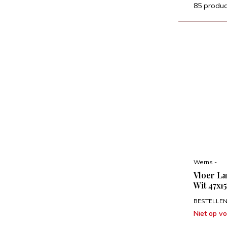
85 produc
Werns -
Vloer La
Wit 47x1
BESTELLEN:
Niet op v