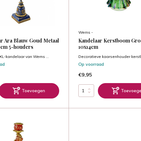
Werns -
r Ara Blauw Goud Metaal
Kandelaar Kerstboom Gro
1cm 5-houders
10x14cm
XL-kandelaar van Werns ...
Decoratieve kaarsenhouder kerstb
aad
Op voorraad
€9,95
Toevoegen
Toevoeg