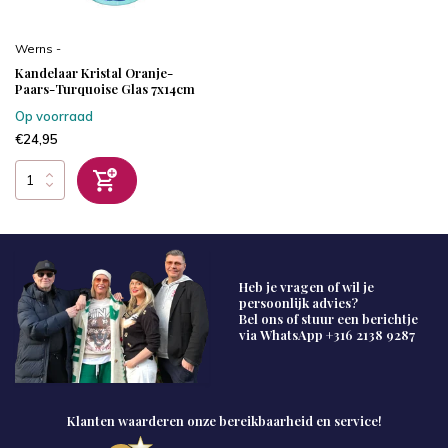
Werns -
Kandelaar Kristal Oranje-
Paars-Turquoise Glas 7x14cm
Op voorraad
€24,95
Heb je vragen of wil je
persoonlijk advies?
Bel ons of stuur een berichtje
via WhatsApp
+316 2138 9287
Klanten waarderen onze bereikbaarheid en service!