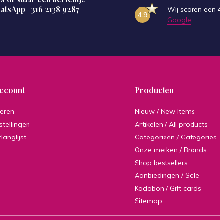
hatsApp
+316 2138 9287
Wij scoren een
4.9
Google
account
Producten
reren
Nieuw / New items
stellingen
Artikelen / All products
rlanglijst
Categorieën / Categories
Onze merken / Brands
Shop bestsellers
Aanbiedingen / Sale
Kadobon / Gift cards
Sitemap