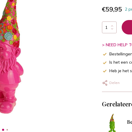
€59,95
2 p
> NEED HELP TO
Bestellinge
Is het een 
Heb je het 
Delen
Gerelateer
Be