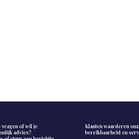
 vragen of wil je
Klanten waarderen onz
onlijk advies?
bereikbaarheid en serv
s of stuur een berichtje