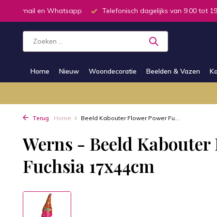
ar via E-mail en Whatsapp
Telefonisch dagelijks van 9.00 tot 19
Home
Nieuw
Woondecoratie
Beelden & Vazen
Ka
Terug
Home
Beeld Kabouter Flower Power Fu...
Werns - Beeld Kabouter
Fuchsia 17x44cm