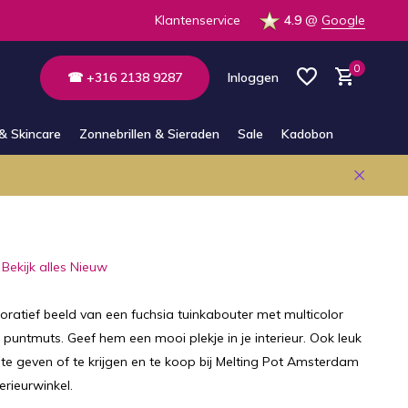
Klantenservice
4.9
@
Google
0
☎ +316 2138 9287
Inloggen
& Skincare
Zonnebrillen & Sieraden
Sale
Kadobon
Account aanmaken
Account aanmaken
Bekijk alles Nieuw
ratief beeld van een fuchsia tuinkabouter met multicolor
puntmuts. Geef hem een mooi plekje in je interieur. Ook leuk
e geven of te krijgen en te koop bij Melting Pot Amsterdam
rieurwinkel.