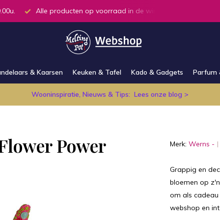
.00u.
Alle producten op voorraad in de winkel
ndelaars & Kaarsen
Keuken & Tafel
Kado & Gadgets
Parfum 
Wooninspiratie, Nieuws & Tips:
Lees onze blog >
 Flower Power
Merk:
Werns -
Grappig en deco
bloemen op z'n 
om als cadeau t
webshop en inte