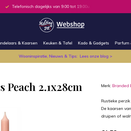
Telefonisch dagelijks van 9.00 tot 19.00u.
Alle producten
ndelaars & Kaarsen
Keuken & Tafel
Kado & Gadgets
Parfum 
Wooninspiratie, Nieuws & Tips:
Lees onze blog >
rs Peach 2.1x28cm
Merk:
Branded 
Rustieke perzik
De kaarsen van
druipen of walm