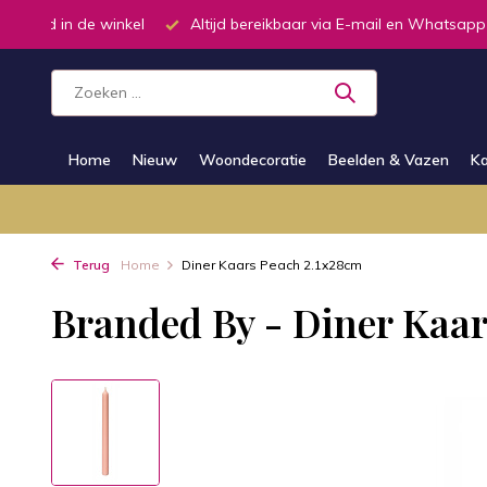
oorraad in de winkel
Altijd bereikbaar via E-mail en Whatsapp
Home
Nieuw
Woondecoratie
Beelden & Vazen
Ka
Terug
Home
Diner Kaars Peach 2.1x28cm
Branded By - Diner Kaa