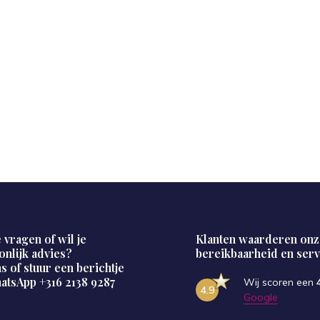
 vragen of wil je
Klanten waarderen onz
onlijk advies?
bereikbaarheid en serv
s of stuur een berichtje
hatsApp
+316 2138 9287
Wij scoren een
4.9
Google