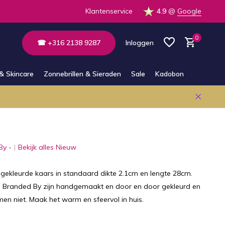
 op voorraad in de winkel
Klantenservice
4.9
@
Google
0
☎ +316 2138 9287
Inloggen
& Skincare
Zonnebrillen & Sieraden
Sale
Kadobon
Account aanmaken
Account aanmaken
By -
Bekijk alles Nieuw
 gekleurde kaars in standaard dikte 2.1cm en lengte 28cm.
 Branded By zijn handgemaakt en door en door gekleurd en
en niet. Maak het warm en sfeervol in huis.