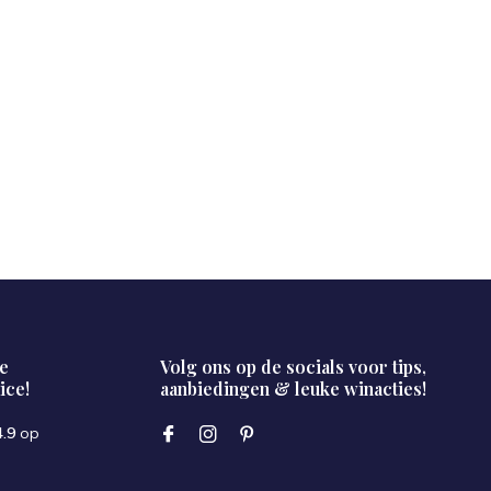
e
Volg ons op de socials voor tips,
ice!
aanbiedingen & leuke winacties!
4.9
op