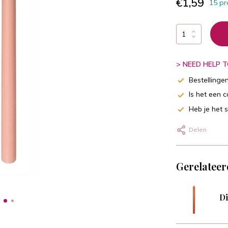
€1,59
15 pr
> NEED HELP TO
Bestellinge
Is het een 
Heb je het 
Delen
Gerelateer
Di