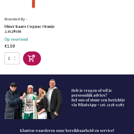
Branded By -
Diner Kaars Cognac Oranje
2.1x28cm
Op voorraad
€1,59
Heb je vragen of wil je
persoonlijk advies?
Bel ons of stuur een berichtje
via WhatsApp
+316 2138 9287
Klanten waarderen onze bereikbaarheid en service!