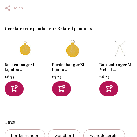
Delen
Gerelateerde producten / Related products
Bordenhanger L
Bordenhanger XL
Bordenhanger M
Lijmloo...
Lijmlo...
Metaal ...
€6,75
€7,25
€6,25
Tags
bordenhanger
wandbord
wanddecoratie