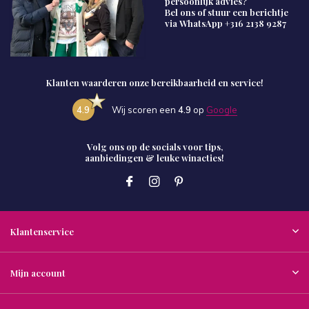
persoonlijk advies?
Bel ons of stuur een berichtje
via WhatsApp
+316 2138 9287
Klanten waarderen onze bereikbaarheid en service!
4.9
Wij scoren een
4.9
op
Google
Volg ons op de socials voor tips,
aanbiedingen & leuke winacties!
Klantenservice
Mijn account