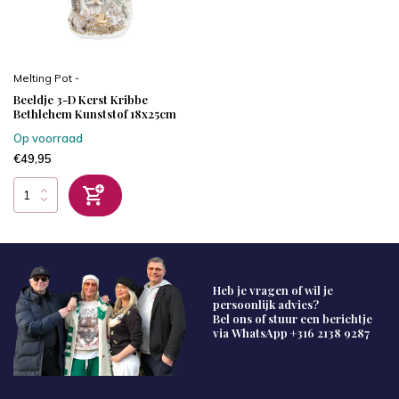
Melting Pot -
Beeldje 3-D Kerst Kribbe
Bethlehem Kunststof 18x25cm
Op voorraad
€49,95
Heb je vragen of wil je
persoonlijk advies?
Bel ons of stuur een berichtje
via WhatsApp
+316 2138 9287