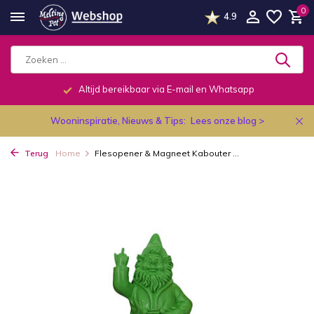
0
4.9
Altijd bereikbaar via E-mail en Whatsapp
Wooninspiratie, Nieuws & Tips:
Lees onze blog >
Terug
Home
Flesopener & Magneet Kabouter ...