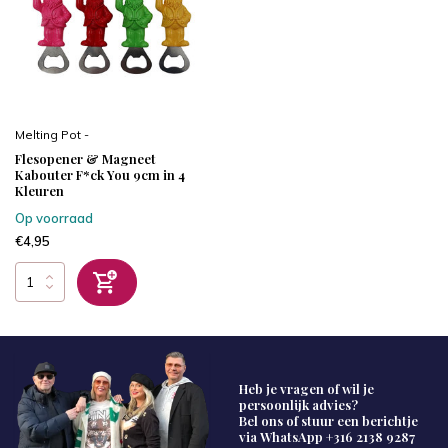
Melting Pot -
Flesopener & Magneet
Kabouter F*ck You 9cm in 4
Kleuren
Op voorraad
€4,95
Heb je vragen of wil je
persoonlijk advies?
Bel ons of stuur een berichtje
via WhatsApp
+316 2138 9287