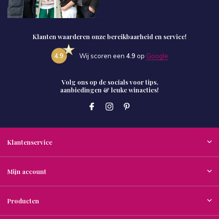
Klanten waarderen onze bereikbaarheid en service!
4.9
Wij scoren een
4.9
op
Google
Volg ons op de socials voor tips,
aanbiedingen & leuke winacties!
Klantenservice
Mijn account
Producten