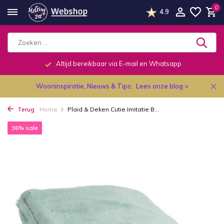
0
4.9
Altijd bereikbaar via E-mail en Whatsapp
Wooninspiratie, Nieuws & Tips:
Lees onze blog >
Terug
Home
Plaid & Deken Cutie Imitatie B...
36% sale