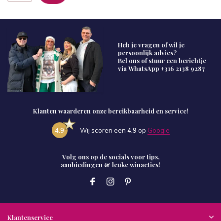
Heb je vragen of wil je
persoonlijk advies?
Bel ons of stuur een berichtje
via WhatsApp
+316 2138 9287
Klanten waarderen onze bereikbaarheid en service!
4.9
Wij scoren een
4.9
op
Google
Volg ons op de socials voor tips,
aanbiedingen & leuke winacties!
Klantenservice