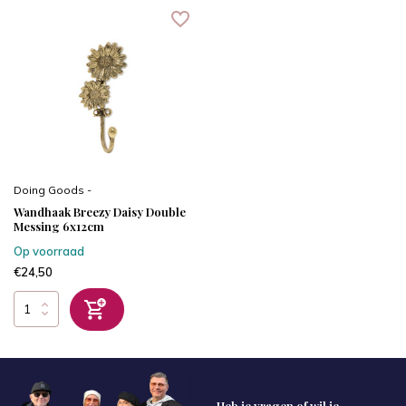
Doing Goods -
Wandhaak Breezy Daisy Double
Messing 6x12cm
Op voorraad
€24,50
Heb je vragen of wil je