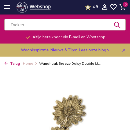
0
4.9
Altijd bereikbaar via E-mail en Whatsapp
Wooninspiratie, Nieuws & Tips:
Lees onze blog >
Terug
Home
Wandhaak Breezy Daisy Double M...