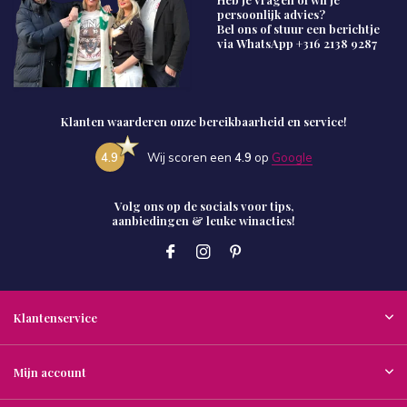
persoonlijk advies?
Bel ons of stuur een berichtje
via WhatsApp
+316 2138 9287
Klanten waarderen onze bereikbaarheid en service!
4.9
Wij scoren een
4.9
op
Google
Volg ons op de socials voor tips,
aanbiedingen & leuke winacties!
Klantenservice
Mijn account