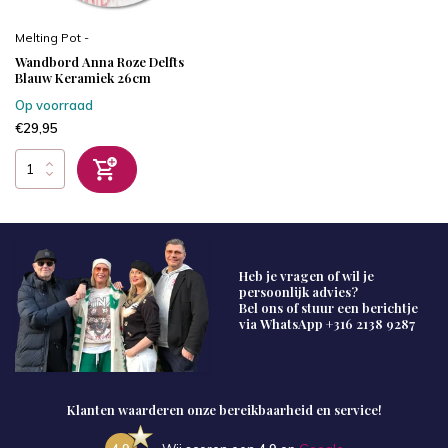
Melting Pot -
Wandbord Anna Roze Delfts
Blauw Keramiek 26cm
Op voorraad
€29,95
Heb je vragen of wil je
persoonlijk advies?
Bel ons of stuur een berichtje
via WhatsApp
+316 2138 9287
Klanten waarderen onze bereikbaarheid en service!