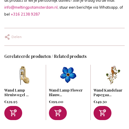
dit product of wil je persoonlijk advies? Stel je vraag via de mail:
info@meltingpotamsterdam.nl
, stuur een berichtje via Whatsapp, of
bel
+316 2138 9287
Delen
Gerelateerde producten / Related products
Wand Lamp
Wand Lamp Flower
Wand Kandelaar
Struisvogel ...
Blauw...
Papegaa...
€129,95
€199,00
€149,50