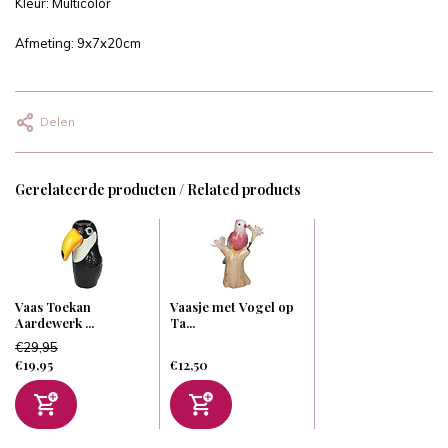
Kleur: Multicolor
Afmeting: 9x7x20cm
Delen
Gerelateerde producten / Related products
Vaas Toekan
Vaasje met Vogel op
Aardewerk ...
Ta...
€29,95
€19,95
€12,50