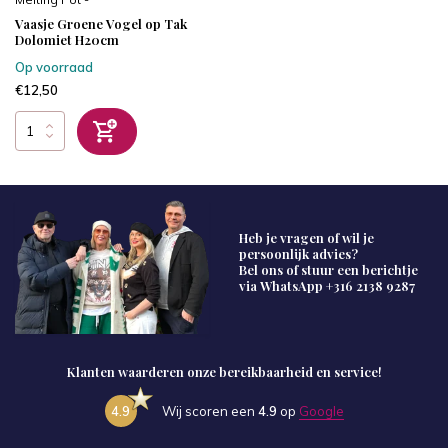
Vaasje Groene Vogel op Tak
Dolomiet H20cm
Op voorraad
€12,50
Heb je vragen of wil je
persoonlijk advies?
Bel ons of stuur een berichtje
via WhatsApp
+316 2138 9287
Klanten waarderen onze bereikbaarheid en service!
4.9
Wij scoren een
4.9
op
Google