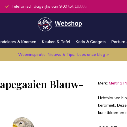
Telefonisch dagelijks van 9.00 tot 19.00u.
Alle producten
ndelaars & Kaarsen
Keuken & Tafel
Kado & Gadgets
Parfum 
Wooninspiratie, Nieuws & Tips:
Lees onze blog >
Papegaaien Blauw-
Merk:
Melting P
Lichtblauwe b
keramiek. Deze
kunstbloemen e