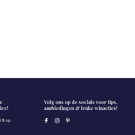
e
Volg ons op de socials voor tips,
ice!
aanbiedingen & leuke winacties!
4.9
op