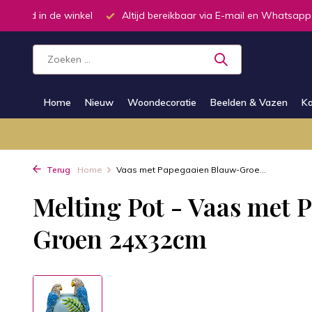
oorraad in de winkel
Altijd bereikbaar via E-mail en Whatsapp
Home
Nieuw
Woondecoratie
Beelden & Vazen
Ka
Terug
Home
Vaas met Papegaaien Blauw-Groe...
Melting Pot - Vaas met 
Groen 24x32cm