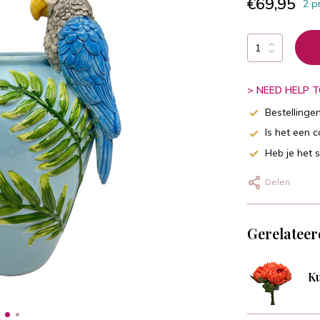
€69,95
2 p
> NEED HELP TO
Bestellinge
Is het een 
Heb je het 
Delen
Gerelateer
Ku