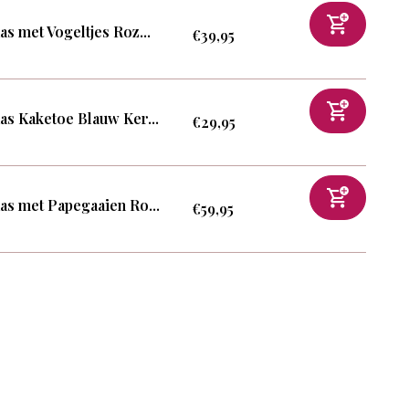
as met Vogeltjes Roz...
€39,95
as Kaketoe Blauw Ker...
€29,95
as met Papegaaien Ro...
€59,95