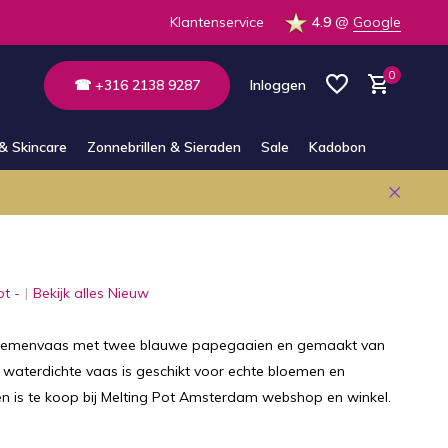
 op voorraad in de winkel
Klantenservice
4.9
@
Google
0
☎ +316 2138 9287
Inloggen
& Skincare
Zonnebrillen & Sieraden
Sale
Kadobon
Account aanmaken
Account aanmaken
ot -
Bekijk alles Nieuw
loemenvaas met twee blauwe papegaaien en gemaakt van
 waterdichte vaas is geschikt voor echte bloemen en
n is te koop bij Melting Pot Amsterdam webshop en winkel.