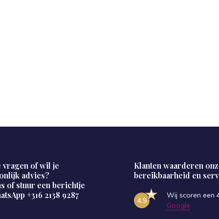
 vragen of wil je
Klanten waarderen onz
onlijk advies?
bereikbaarheid en serv
s of stuur een berichtje
hatsApp
+316 2138 9287
Wij scoren een
4.9
Google