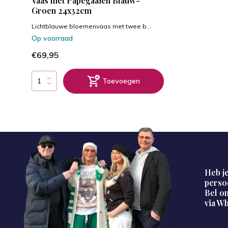
Vaas met Papegaaien Blauw-
Groen 24x32cm
Lichtblauwe bloemenvaas met twee b...
Op voorraad
€69,95
Toevoegen
Heb je
perso
Bel on
via W