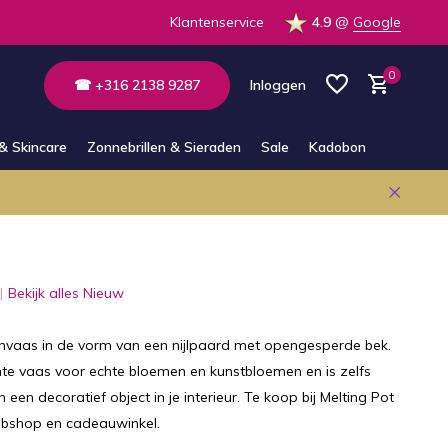
 op voorraad in de winkel
Klantenservice
4.9
@
Google
0
☎ +316 2138 9287
Inloggen
& Skincare
Zonnebrillen & Sieraden
Sale
Kadobon
Account aanmaken
Account aanmaken
Bekijk alles Nieuw
envaas in de vorm van een nijlpaard met opengesperde bek.
te vaas voor echte bloemen en kunstbloemen en is zelfs
een decoratief object in je interieur. Te koop bij Melting Pot
shop en cadeauwinkel.