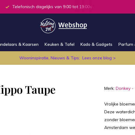
Telefonisch dagelijks van 9.00 tot 19.00u.
Alle producten
ndelaars & Kaarsen
Keuken & Tafel
Kado & Gadgets
Parfum 
Wooninspiratie, Nieuws & Tips:
Lees onze blog >
Hippo Taupe
Merk:
Donkey -
Vrolijke bloem
Deze waterdich
zonder bloemen 
Amsterdam web