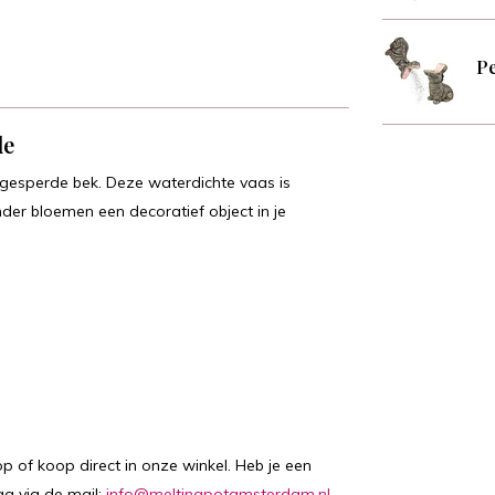
Pe
de
ngesperde bek. Deze waterdichte vaas is
der bloemen een decoratief object in je
p of koop direct in onze winkel. Heb je een
ag via de mail:
info@meltingpotamsterdam.nl
,