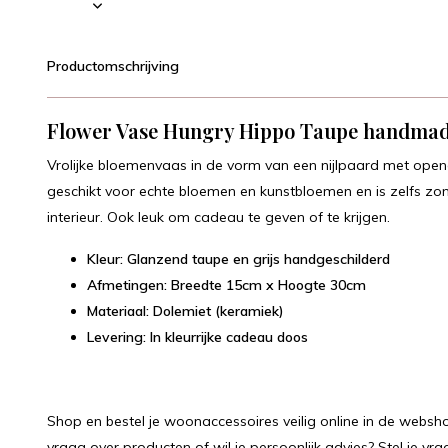
Productomschrijving
Flower Vase Hungry Hippo Taupe handma
Vrolijke bloemenvaas in de vorm van een nijlpaard met ope
geschikt voor echte bloemen en kunstbloemen en is zelfs zon
interieur. Ook leuk om cadeau te geven of te krijgen.
Kleur: Glanzend taupe en grijs handgeschilderd
Afmetingen: Breedte 15cm x Hoogte 30cm
Materiaal: Dolemiet (keramiek)
Levering: In kleurrijke cadeau doos
Shop en bestel je woonaccessoires veilig online in de websho
vraag over producten of wil je persoonlijk advies? Stel je vra