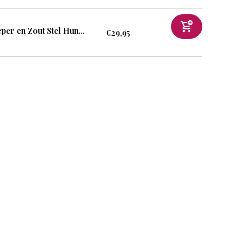
per en Zout Stel Hun...
€29,95