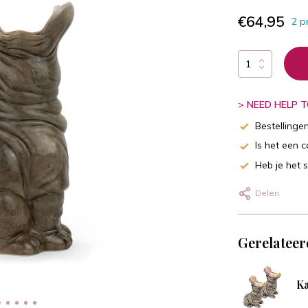
€64,95
2 p
> NEED HELP TO
Bestellinge
Is het een 
Heb je het 
Delen
Gerelateer
Ka