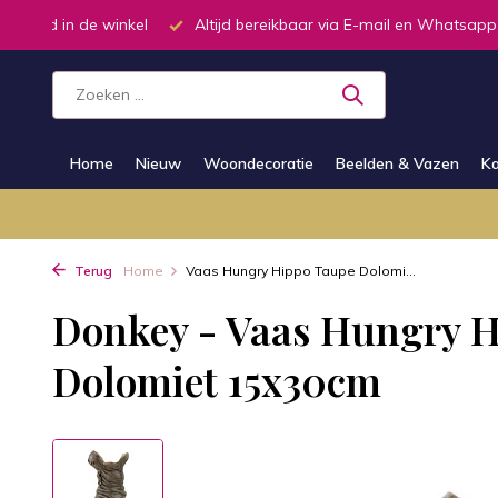
oorraad in de winkel
Altijd bereikbaar via E-mail en Whatsapp
Home
Nieuw
Woondecoratie
Beelden & Vazen
Ka
Terug
Home
Vaas Hungry Hippo Taupe Dolomi...
Donkey - Vaas Hungry 
Dolomiet 15x30cm