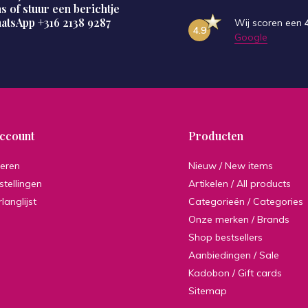
s of stuur een berichtje
hatsApp
+316 2138 9287
Wij scoren een
4.9
Google
account
Producten
reren
Nieuw / New items
stellingen
Artikelen / All products
rlanglijst
Categorieën / Categories
Onze merken / Brands
Shop bestsellers
Aanbiedingen / Sale
Kadobon / Gift cards
Sitemap