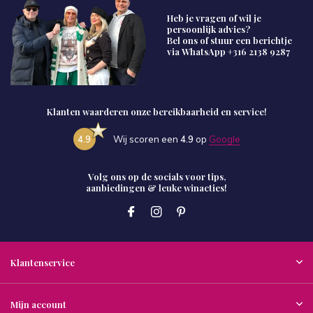
Heb je vragen of wil je
persoonlijk advies?
Bel ons of stuur een berichtje
via WhatsApp
+316 2138 9287
Klanten waarderen onze bereikbaarheid en service!
4.9
Wij scoren een
4.9
op
Google
Volg ons op de socials voor tips,
aanbiedingen & leuke winacties!
Klantenservice
Mijn account