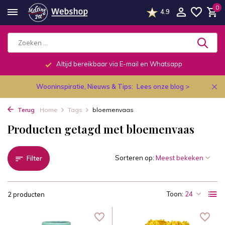
0
4.9
Altijd bereikbaar via E-mail en Whatsapp
Wooninspiratie, Nieuws & Tips:
Lees onze blog >
Terug
Home
Tags
bloemenvaas
Producten getagd met bloemenvaas
Sorteren op:
Filter
Toon:
2 producten