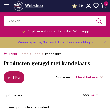
0
4.9
Altijd bereikbaar via E-mail en Whatsapp
Wooninspiratie, Nieuws & Tips:
Lees onze blog >
Terug
Home
Tags
kandelaars
Producten getagd met kandelaars
Sorteren op:
Filter
Toon:
0 producten
Geen producten gevonden!...