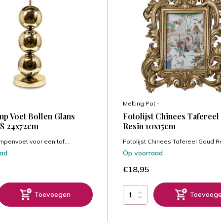
Melting Pot -
mp Voet Bollen Glans
Fotolijst Chinees Taferee
S 24x72cm
Resin 10x15cm
lampenvoet voor een taf...
Fotolijst Chinees Tafereel Goud Re
aad
Op voorraad
€18,95
Toevoegen
Toevoeg