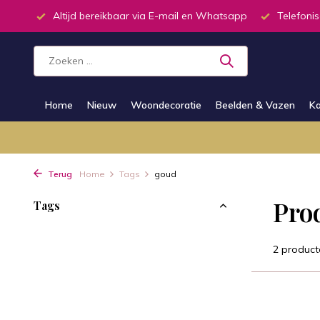
inkel
Altijd bereikbaar via E-mail en Whatsapp
Telefonis
Home
Nieuw
Woondecoratie
Beelden & Vazen
Ka
Terug
Home
Tags
goud
Pro
Tags
2 product