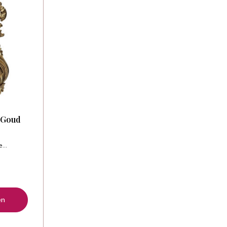
l Goud
...
en