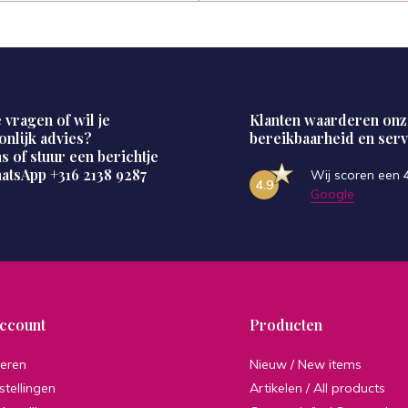
 vragen of wil je
Klanten waarderen onz
onlijk advies?
bereikbaarheid en serv
s of stuur een berichtje
hatsApp
+316 2138 9287
Wij scoren een
4.9
Google
account
Producten
reren
Nieuw / New items
stellingen
Artikelen / All products