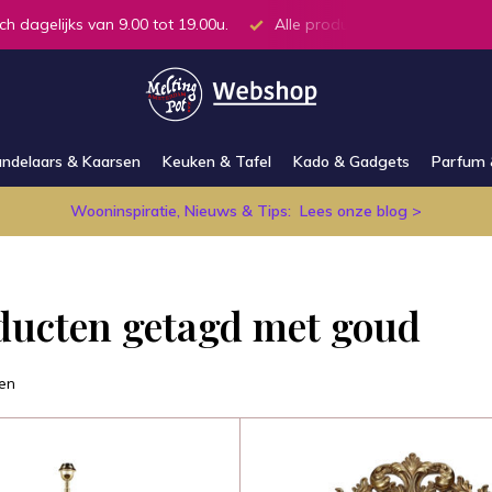
ch dagelijks van 9.00 tot 19.00u.
Alle producten op voorraad in
ndelaars & Kaarsen
Keuken & Tafel
Kado & Gadgets
Parfum 
Wooninspiratie, Nieuws & Tips:
Lees onze blog >
ducten getagd met goud
en