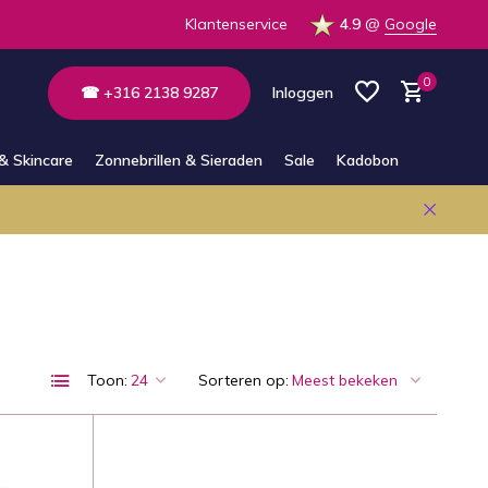
 de winkel
Altijd bereikbaar via E-mail en Whatsapp
Klantenservice
4.9
@
Google
0
☎ +316 2138 9287
Inloggen
& Skincare
Zonnebrillen & Sieraden
Sale
Kadobon
Account aanmaken
Account aanmaken
Toon:
Sorteren op: