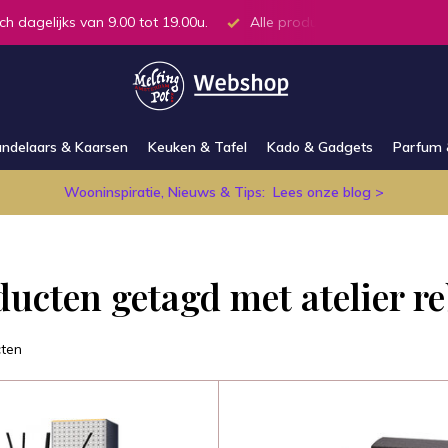
le producten op voorraad in de winkel
Altijd bereikbaar via 
ndelaars & Kaarsen
Keuken & Tafel
Kado & Gadgets
Parfum 
Wooninspiratie, Nieuws & Tips:
Lees onze blog >
ducten getagd met atelier r
ten