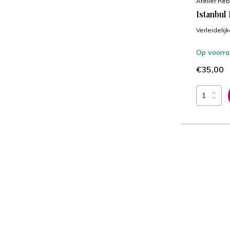
Atelier Reb
Istanbul
Verleidelij
Op voorr
€35,00