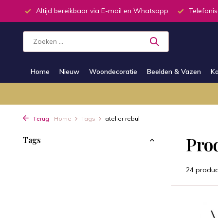
l en Whatsapp
Telefonisch dagelijks van 9.00 tot 19.00u.
Al
Home
Nieuw
Woondecoratie
Beelden & Vazen
Ka
Terug
Home
Tags
atelier rebul
Pro
Tags
24 produc