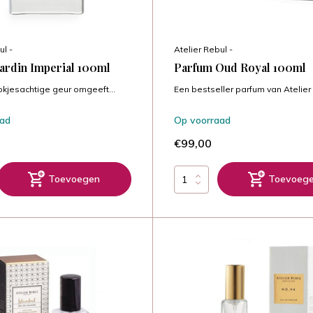
ul -
Atelier Rebul -
ardin Imperial 100ml
Parfum Oud Royal 100ml
kjesachtige geur omgeeft...
Een bestseller parfum van Atelier .
aad
Op voorraad
€99,00
Toevoegen
Toevoeg