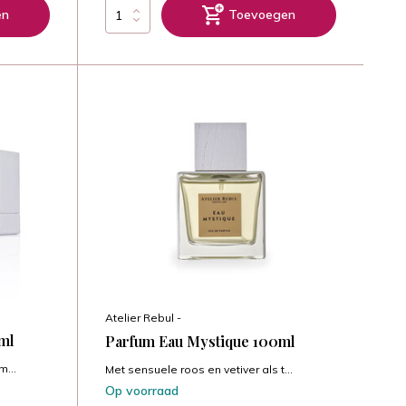
en
Toevoegen
Atelier Rebul -
ml
Parfum Eau Mystique 100ml
m...
Met sensuele roos en vetiver als t...
Op voorraad