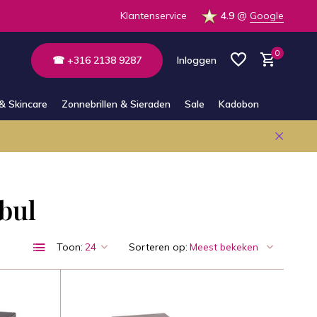
E-mail en Whatsapp
Klantenservice
4.9
@
Google
0
☎ +316 2138 9287
Inloggen
& Skincare
Zonnebrillen & Sieraden
Sale
Kadobon
Account aanmaken
Account aanmaken
ebul
Toon:
Sorteren op: