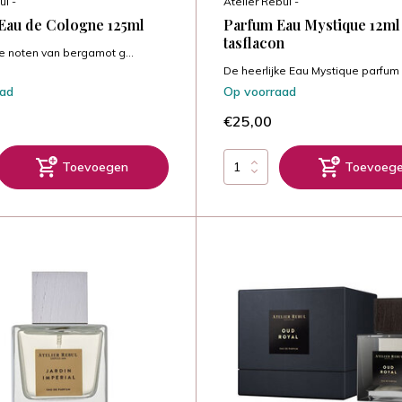
ul -
Atelier Rebul -
 Eau de Cologne 125ml
Parfum Eau Mystique 12ml
tasflacon
ke noten van bergamot g...
De heerlijke Eau Mystique parfum v
aad
Op voorraad
€25,00
Toevoegen
Toevoeg