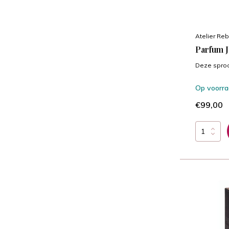
Atelier Reb
Parfum J
Deze sproo
Op voorr
€99,00