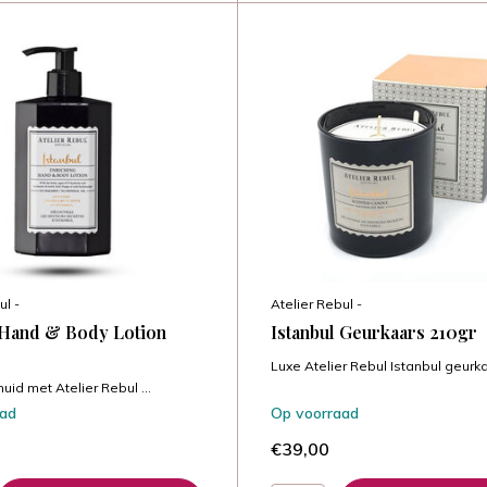
ul -
Atelier Rebul -
 Hand & Body Lotion
Istanbul Geurkaars 210gr
Luxe Atelier Rebul Istanbul geurka.
huid met Atelier Rebul ...
aad
Op voorraad
€39,00