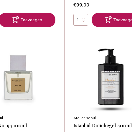
€99,00
Toevoegen
Toevoeg
ul -
Atelier Rebul -
No. 94 100ml
Istanbul Douchegel 400ml