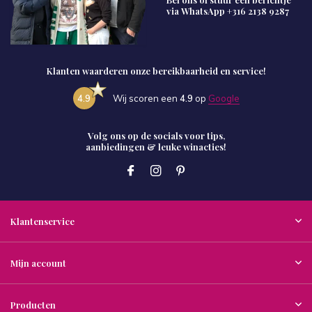
via WhatsApp
+316 2138 9287
Klanten waarderen onze bereikbaarheid en service!
4.9
Wij scoren een
4.9
op
Google
Volg ons op de socials voor tips,
aanbiedingen & leuke winacties!
Klantenservice
Mijn account
Producten