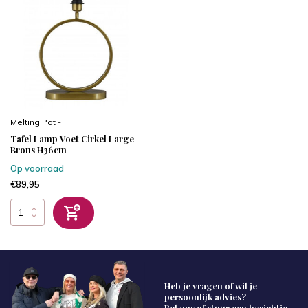
Melting Pot -
Tafel Lamp Voet Cirkel Large
Brons H36cm
Op voorraad
€89,95
Heb je vragen of wil je
persoonlijk advies?
Bel ons of stuur een berichtje