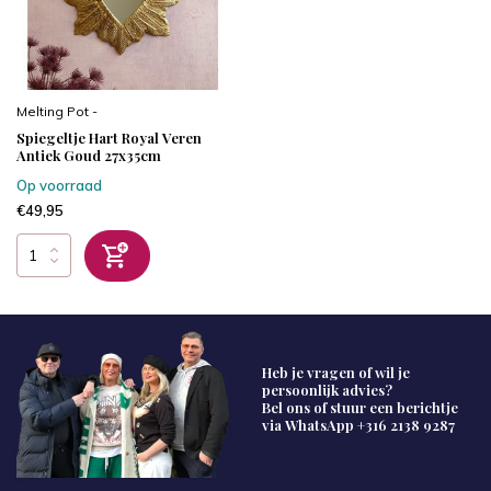
Melting Pot -
Spiegeltje Hart Royal Veren
Antiek Goud 27x35cm
Op voorraad
€49,95
Heb je vragen of wil je
persoonlijk advies?
Bel ons of stuur een berichtje
via WhatsApp
+316 2138 9287