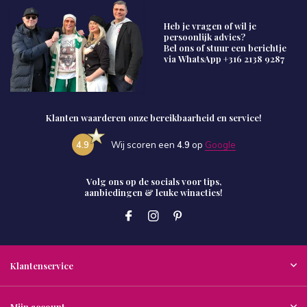
Heb je vragen of wil je
persoonlijk advies?
Bel ons of stuur een berichtje
via WhatsApp
+316 2138 9287
Klanten waarderen onze bereikbaarheid en service!
4.9
Wij scoren een
4.9
op
Google
Volg ons op de socials voor tips,
aanbiedingen & leuke winacties!
Klantenservice
Mijn account