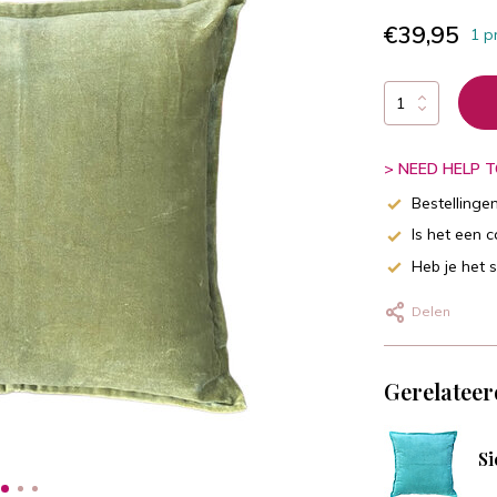
€39,95
1 p
> NEED HELP TO
Bestellinge
Is het een 
Heb je het 
Delen
Gerelateer
Si