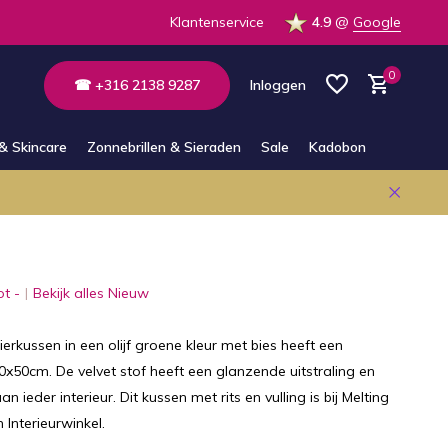
 op voorraad in de winkel
Klantenservice
4.9
@
Google
0
☎ +316 2138 9287
Inloggen
& Skincare
Zonnebrillen & Sieraden
Sale
Kadobon
Account aanmaken
Account aanmaken
ot -
Bekijk alles Nieuw
ierkussen in een olijf groene kleur met bies heeft een
x50cm. De velvet stof heeft een glanzende uitstraling en
 ieder interieur. Dit kussen met rits en vulling is bij Melting
Interieurwinkel.