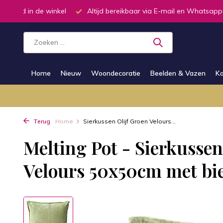
oorraad in de winkel
Altijd bereikbaar via E-mail en Whatsapp
Home
Nieuw
Woondecoratie
Beelden & Vazen
Ka
Terug
Home
Sierkussen Olijf Groen Velours...
Melting Pot - Sierkussen
Velours 50x50cm met bi