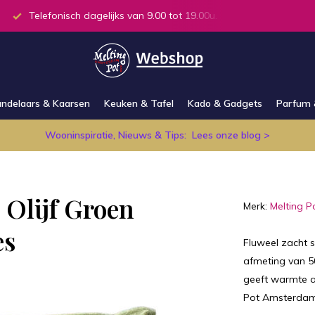
Telefonisch dagelijks van 9.00 tot 19.00u.
Alle producten
ndelaars & Kaarsen
Keuken & Tafel
Kado & Gadgets
Parfum 
Wooninspiratie, Nieuws & Tips:
Lees onze blog >
 Olijf Groen
Merk:
Melting P
es
Fluweel zacht s
afmeting van 50
geeft warmte aan
Pot Amsterdam 