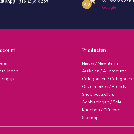
hatsApp
+316 2138 9287
Wij scoren een
4.9
Google
account
Producten
reren
Nieuw / New items
stellingen
Artikelen / All products
rlanglijst
Categorieën / Categories
Onze merken / Brands
Shop bestsellers
Aanbiedingen / Sale
Kadobon / Gift cards
Sitemap