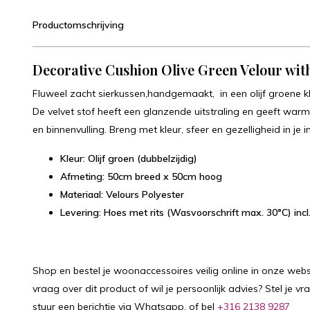
Productomschrijving
Decorative Cushion Olive Green Velour wit
Fluweel zacht sierkussen,handgemaakt, in een olijf groene 
De velvet stof heeft een glanzende uitstraling en geeft warmte
en binnenvulling. Breng met kleur, sfeer en gezelligheid in je in
Kleur: Olijf groen (dubbelzijdig)
Afmeting: 50cm breed x 50cm hoog
Materiaal: Velours Polyester
Levering: Hoes met rits (Wasvoorschrift max. 30°C) inc
Shop en bestel je woonaccessoires veilig online in onze webs
vraag over dit product of wil je persoonlijk advies? Stel je vr
stuur een berichtje via Whatsapp, of bel
+316 2138 9287