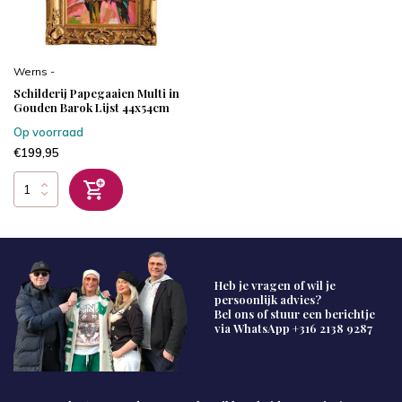
Werns -
Schilderij Papegaaien Multi in
Gouden Barok Lijst 44x54cm
Op voorraad
€199,95
Heb je vragen of wil je
persoonlijk advies?
Bel ons of stuur een berichtje
via WhatsApp
+316 2138 9287