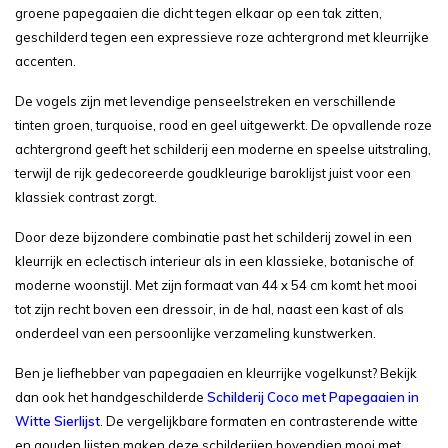
groene papegaaien die dicht tegen elkaar op een tak zitten,
geschilderd tegen een expressieve roze achtergrond met kleurrijke
accenten.
De vogels zijn met levendige penseelstreken en verschillende
tinten groen, turquoise, rood en geel uitgewerkt. De opvallende roze
achtergrond geeft het schilderij een moderne en speelse uitstraling,
terwijl de rijk gedecoreerde goudkleurige baroklijst juist voor een
klassiek contrast zorgt.
Door deze bijzondere combinatie past het schilderij zowel in een
kleurrijk en eclectisch interieur als in een klassieke, botanische of
moderne woonstijl. Met zijn formaat van 44 x 54 cm komt het mooi
tot zijn recht boven een dressoir, in de hal, naast een kast of als
onderdeel van een persoonlijke verzameling kunstwerken.
Ben je liefhebber van papegaaien en kleurrijke vogelkunst? Bekijk
dan ook het handgeschilderde
Schilderij Coco met Papegaaien in
Witte Sierlijst
. De vergelijkbare formaten en contrasterende witte
en gouden lijsten maken deze schilderijen bovendien mooi met