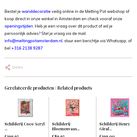
Bestel je
wanddecoratie
veilig online in de Melting Pot webshop of
koop direct in onze winkel in Amsterdam en check vooraf onze
openingstijden
. Heb je een vraag over dit product of wil je
persoonlijk advies? Stel je vraag via de mail:
info@meltingpotamsterdam.nl
, stuur een berichtje via Whatsapp, of
bel
+316 2138 9287
Delen
Gerelateerde producten / Related products
Schilderij Coco Acryl
Schilderij
Schilderij Henry
...
Bloemenvaas...
Giraf...
€199,95
€89,95
€199,00