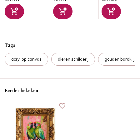
Tags
acryl op canvas
dieren schilderij
gouden baroklijst
Eerder bekeken