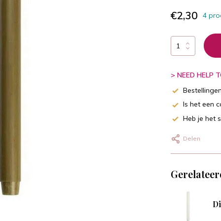
€2,30
4 pro
> NEED HELP TO
Bestellinge
Is het een 
Heb je het 
Delen
Gerelateer
Di