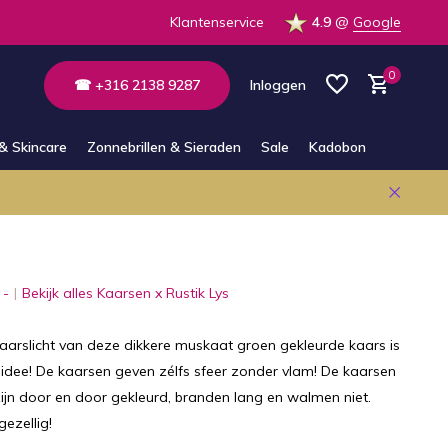
 op voorraad in de winkel
Klantenservice
4.9
@
Google
0
☎ +316 2138 9287
Inloggen
& Skincare
Zonnebrillen & Sieraden
Sale
Kadobon
Account aanmaken
Account aanmaken
 -
Bekijk alles Kaarsen x Rustik Lys
kaarslicht van deze dikkere muskaat groen gekleurde kaars is
 idee! De kaarsen geven zélfs sfeer zonder vlam! De kaarsen
zijn door en door gekleurd, branden lang en walmen niet.
gezellig!