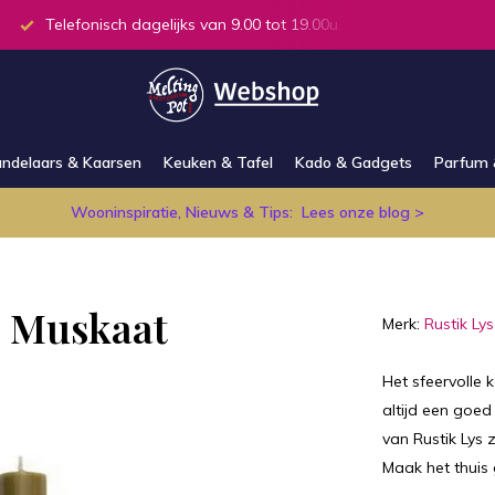
Telefonisch dagelijks van 9.00 tot 19.00u.
Alle producten
ndelaars & Kaarsen
Keuken & Tafel
Kado & Gadgets
Parfum 
Wooninspiratie, Nieuws & Tips:
Lees onze blog >
s Muskaat
Merk:
Rustik Lys
Het sfeervolle 
altijd een goed
van Rustik Lys 
Maak het thuis 