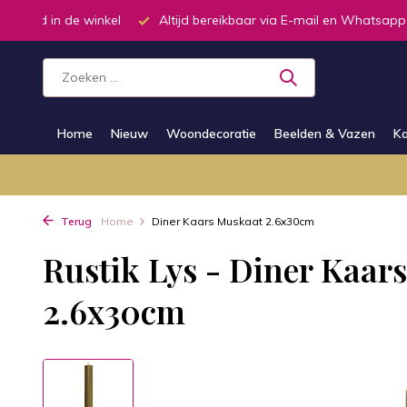
oorraad in de winkel
Altijd bereikbaar via E-mail en Whatsapp
Home
Nieuw
Woondecoratie
Beelden & Vazen
Ka
Terug
Home
Diner Kaars Muskaat 2.6x30cm
Rustik Lys - Diner Kaar
2.6x30cm