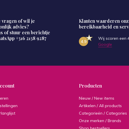
 vragen of wil je
Klanten waarderen onz
onlijk advies?
bereikbaarheid en serv
s of stuur een berichtje
hatsApp
+316 2138 9287
Wij scoren een
4.9
Google
account
Producten
reren
Nieuw / New items
stellingen
Artikelen / All products
rlanglijst
Categorieën / Categories
Onze merken / Brands
Shop bestsellers