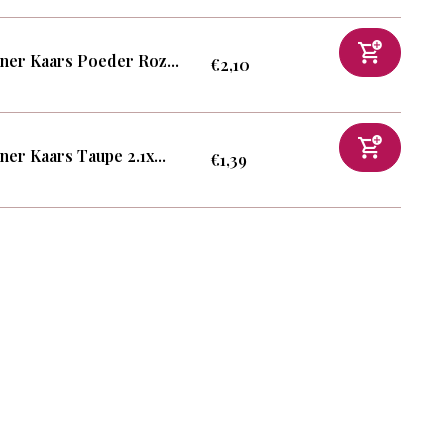
ner Kaars Poeder Roz...
€2,10
ner Kaars Taupe 2.1x...
€1,39