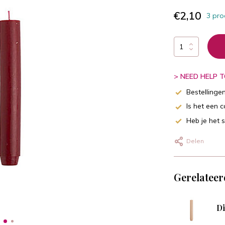
€2,10
3 pro
> NEED HELP TO
Bestellinge
Is het een 
Heb je het 
Delen
Gerelateer
Di