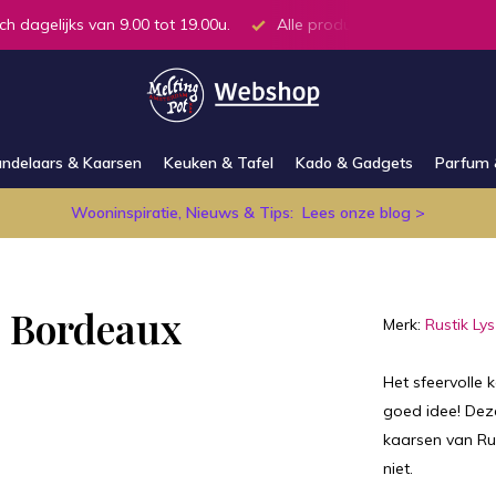
ch dagelijks van 9.00 tot 19.00u.
Alle producten op voorraad in
ndelaars & Kaarsen
Keuken & Tafel
Kado & Gadgets
Parfum 
Wooninspiratie, Nieuws & Tips:
Lees onze blog >
s Bordeaux
Merk:
Rustik Lys
Het sfeervolle 
goed idee! Deze
kaarsen van Ru
niet.