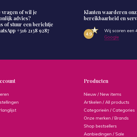
 vragen of wil je
Klanten waarderen onz
onlijk advies?
bereikbaarheid en serv
s of stuur een berichtje
hatsApp
+316 2138 9287
Wij scoren een
4.9
Google
account
Producten
reren
Nieuw / New items
stellingen
Artikelen / All products
rlanglijst
Categorieën / Categories
Onze merken / Brands
Shop bestsellers
Aanbiedingen / Sale