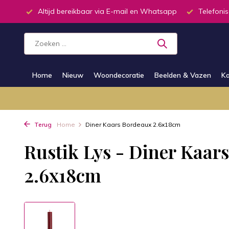
inkel
Altijd bereikbaar via E-mail en Whatsapp
Telefonis
Home
Nieuw
Woondecoratie
Beelden & Vazen
Ka
Terug
Home
Diner Kaars Bordeaux 2.6x18cm
Rustik Lys - Diner Kaar
2.6x18cm