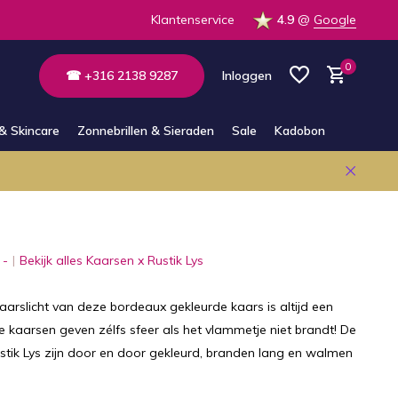
 de winkel
Altijd bereikbaar via E-mail en Whatsapp
Klantenservice
4.9
@
Google
0
☎ +316 2138 9287
Inloggen
& Skincare
Zonnebrillen & Sieraden
Sale
Kadobon
Account aanmaken
Account aanmaken
 -
Bekijk alles Kaarsen x Rustik Lys
kaarslicht van deze bordeaux gekleurde kaars is altijd een
 kaarsen geven zélfs sfeer als het vlammetje niet brandt! De
stik Lys zijn door en door gekleurd, branden lang en walmen