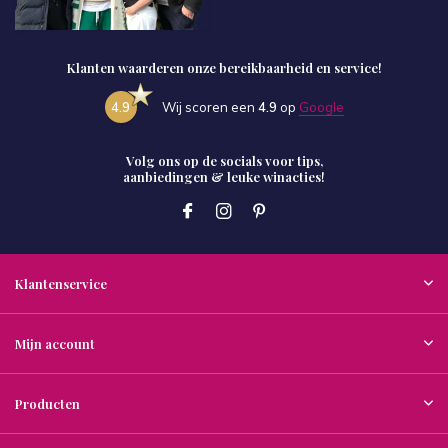
Klanten waarderen onze bereikbaarheid en service!
4.9
Wij scoren een
4.9
op
Google
Volg ons op de socials voor tips,
aanbiedingen & leuke winacties!
Klantenservice
Mijn account
Producten