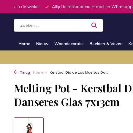
oorraad in de winkel
Altijd bereikbaar via E-mail en Whatsapp
Home
Nieuw
Woondecoratie
Beelden & Vazen
Ka
Terug
Home
Kerstbal Dia de Los Muertos Da...
Melting Pot - Kerstbal 
Danseres Glas 7x13cm