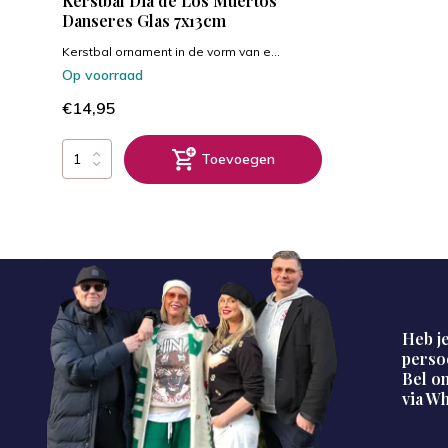
Kerstbal Dia de Los Muertos
Danseres Glas 7x13cm
Kerstbal ornament in de vorm van e...
Op voorraad
€14,95
Toevoegen
Heb je
perso
Bel on
via W