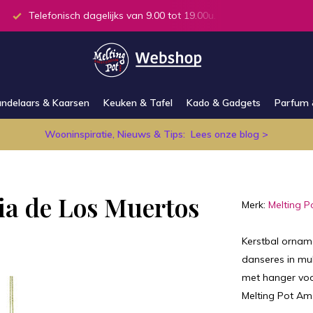
Telefonisch dagelijks van 9.00 tot 19.00u.
Alle producten
ndelaars & Kaarsen
Keuken & Tafel
Kado & Gadgets
Parfum 
Wooninspiratie, Nieuws & Tips:
Lees onze blog >
Dia de Los Muertos
Merk:
Melting P
Kerstbal ornam
danseres in mul
met hanger voor
Melting Pot Am