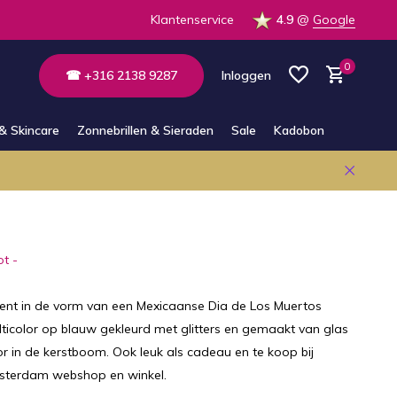
 op voorraad in de winkel
Klantenservice
4.9
@
Google
0
☎ +316 2138 9287
Inloggen
& Skincare
Zonnebrillen & Sieraden
Sale
Kadobon
Account aanmaken
Account aanmaken
ot -
ent in de vorm van een Mexicaanse Dia de Los Muertos
ticolor op blauw gekleurd met glitters en gemaakt van glas
 in de kerstboom. Ook leuk als cadeau en te koop bij
sterdam webshop en winkel.