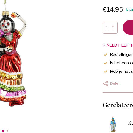
€14,95
6 p
> NEED HELP TO
Bestellinge
Is het een 
Heb je het 
Delen
Gerelateer
Ke