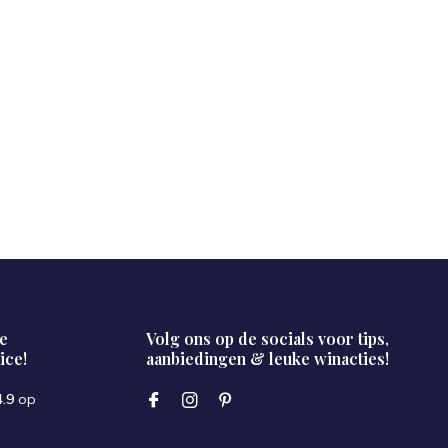
e
Volg ons op de socials voor tips,
ice!
aanbiedingen & leuke winacties!
4.9
op