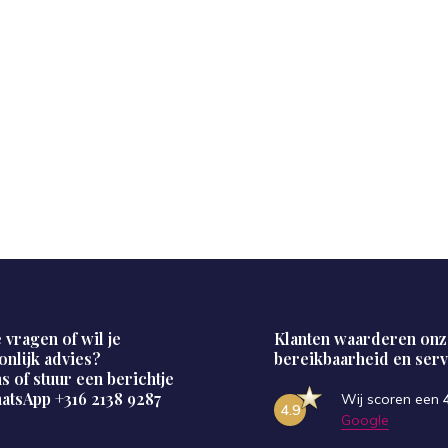
 vragen of wil je
Klanten waarderen onz
onlijk advies?
bereikbaarheid en serv
s of stuur een berichtje
hatsApp
+316 2138 9287
Wij scoren een
4.9
Google