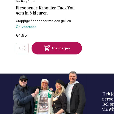
Melting Pot -
Flesopener Kabouter Fuck You
9cm in 8 kleuren
Grappige flesopener van een gekleu...
Op voorraad
€4,95
Toevoegen
Heb je
perso
Bel on
via W