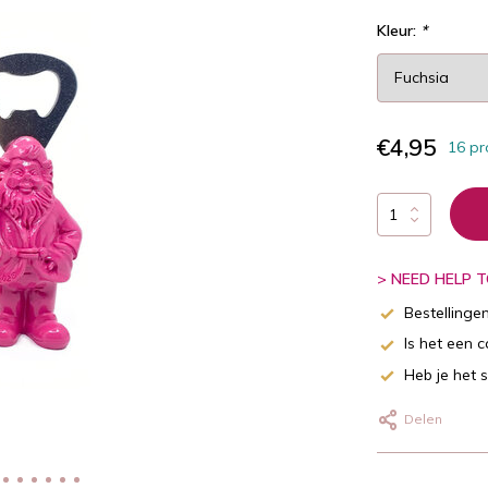
Kleur:
*
€4,95
16 pr
> NEED HELP TO
Bestellinge
Is het een 
Heb je het 
Delen