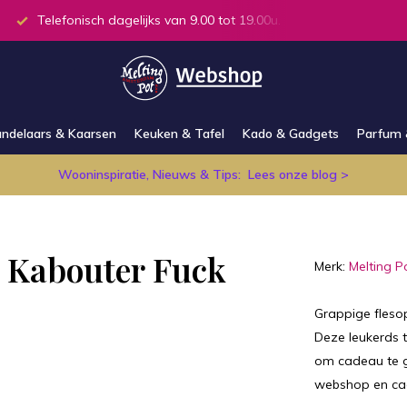
Telefonisch dagelijks van 9.00 tot 19.00u.
Alle producten
ndelaars & Kaarsen
Keuken & Tafel
Kado & Gadgets
Parfum 
Wooninspiratie, Nieuws & Tips:
Lees onze blog >
r Kabouter Fuck
Merk:
Melting P
Grappige fleso
Deze leukerds t
om cadeau te g
webshop en ca