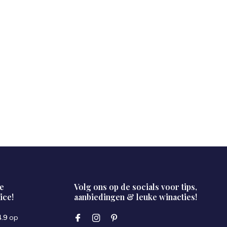
e
Volg ons op de socials voor tips,
ice!
aanbiedingen & leuke winacties!
4.9
op