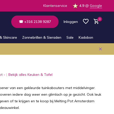
 op voorraad in de winkel
Klantenservice
4.9
@
Google
0
☎ +316 2138 9287
Inloggen
& Skincare
Zonnebrillen & Sieraden
Sale
Kadobon
Account aanmaken
Account aanmaken
ot -
Bekijk alles Keuken & Tafel
pener van een gekleurde tuinkabouters met middelvinger.
overen iedere dag weer een glimlach op je gezicht. Ook leuk
even of te krijgen en te koop bij Melting Pot Amsterdam
deauwinkel.