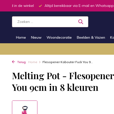
oorraad in de winkel
Altijd bereikbaar via E-mail en Whatsapp
Home
Nieuw
Woondecoratie
Beelden & Vazen
Ka
Terug
Home
Flesopener Kabouter Fuck You 9...
Melting Pot - Flesopene
You 9cm in 8 kleuren