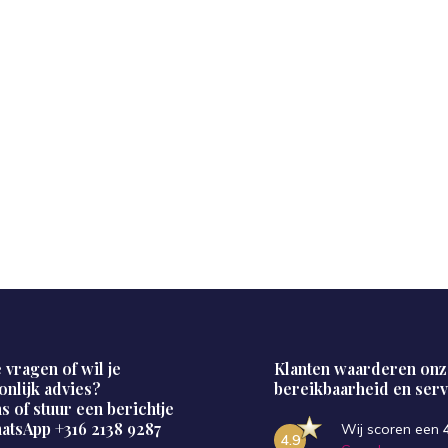
 vragen of wil je
Klanten waarderen onz
onlijk advies?
bereikbaarheid en serv
s of stuur een berichtje
hatsApp
+316 2138 9287
Wij scoren een
4.9