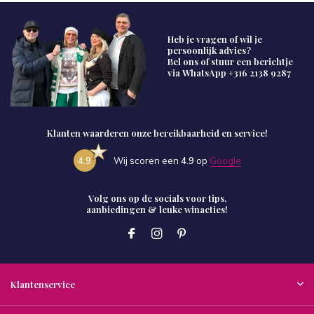
Heb je vragen of wil je
persoonlijk advies?
Bel ons of stuur een berichtje
via WhatsApp
+316 2138 9287
Klanten waarderen onze bereikbaarheid en service!
4.9
Wij scoren een
4.9
op
Google
Volg ons op de socials voor tips,
aanbiedingen & leuke winacties!
Klantenservice