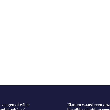
 vragen of wil je
Klanten waarderen onz
onlijk advies?
bereikbaarheid en serv