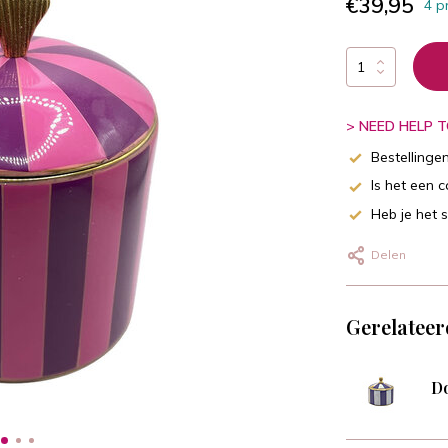
€39,95
4 p
> NEED HELP TO
Bestellinge
Is het een 
Heb je het 
Delen
Gerelateer
Do