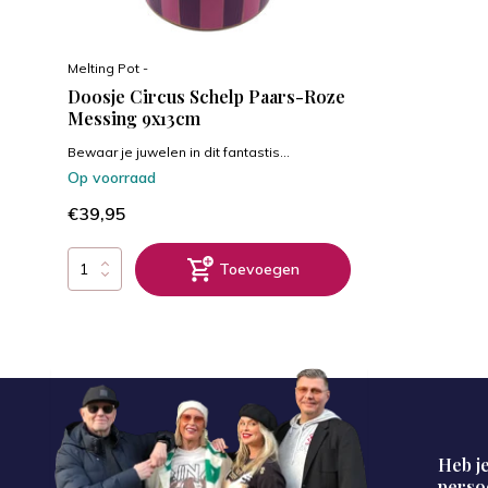
Melting Pot -
Doosje Circus Schelp Paars-Roze
Messing 9x13cm
Bewaar je juwelen in dit fantastis...
Op voorraad
€39,95
Toevoegen
Heb je
perso