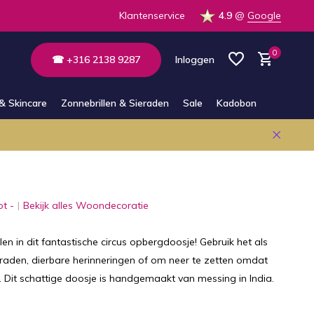
 de winkel
Altijd bereikbaar via E-mail en Whatsapp
Klantenservice
4.9
@
Google
0
☎ +316 2138 9287
Inloggen
& Skincare
Zonnebrillen & Sieraden
Sale
Kadobon
Account aanmaken
Account aanmaken
ot -
Bekijk alles Woondecoratie
en in dit fantastische circus opbergdoosje! Gebruik het als
raden, dierbare herinneringen of om neer te zetten omdat
n. Dit schattige doosje is handgemaakt van messing in India.