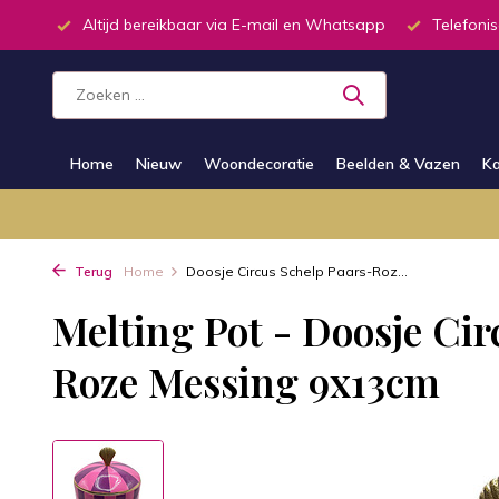
inkel
Altijd bereikbaar via E-mail en Whatsapp
Telefonis
Home
Nieuw
Woondecoratie
Beelden & Vazen
Ka
Terug
Home
Doosje Circus Schelp Paars-Roz...
Melting Pot - Doosje Cir
Roze Messing 9x13cm