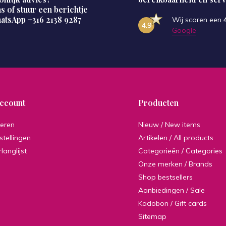
s of stuur een berichtje
hatsApp
+316 2138 9287
Wij scoren een
4.9
Google
account
Producten
reren
Nieuw / New items
stellingen
Artikelen / All products
rlanglijst
Categorieën / Categories
Onze merken / Brands
Shop bestsellers
Aanbiedingen / Sale
Kadobon / Gift cards
Sitemap