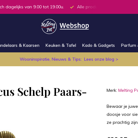
ch dagelijks van 9.00 tot 19.00u.
Alle producten op voorraad in
ndelaars & Kaarsen
Keuken & Tafel
Kado & Gadgets
Parfum 
Wooninspiratie, Nieuws & Tips:
Lees onze blog >
cus Schelp Paars-
Merk:
Melting P
Bewaar je juwel
doosje voor sie
ze prachtig zij