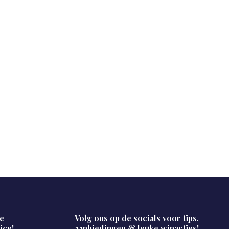
e
Volg ons op de socials voor tips,
ice!
aanbiedingen & leuke winacties!