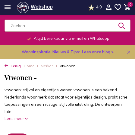
0
4.9
Altijd bereikbaar via E-mail en Whatsapp
Wooninspiratie, Nieuws & Tips:
Lees onze blog >
Terug
Home
Merken
Vtwonen -
Vtwonen -
vtwonen: stijlvol en eigentijds wonen vtwonen is een bekend
Nederlands woonmerk dat staat voor eigentijds design, praktische
toepassingen en een rustige, stijlvolle uitstraling. De ontwerpen
late...
Lees meer