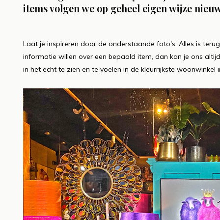
advies
Vro
items volgen we op geheel eigen wijze nieuw
Lees meer
Lees me
Laat je inspireren door de onderstaande foto's. Alles is ter
informatie willen over een bepaald item, dan kan je ons altij
in het echt te zien en te voelen in de kleurrijkste woonwinke