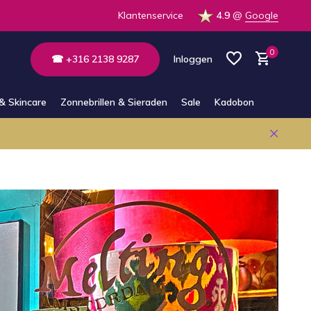
Klantenservice
4.9
@
Google
0
☎ +316 2138 9287
Inloggen
& Skincare
Zonnebrillen & Sieraden
Sale
Kadobon
Account aanmaken
Account aanmaken