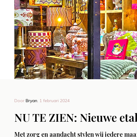
Door
Bryan
, 1 februari 2024
14 juli 2026
Door Bry
NU TE ZIEN: Nieuwe etal
e
Lampenkappen op
Op 
rde
maat – Persoonlijk
Schi
Met zorg en aandacht stylen wij iedere maa