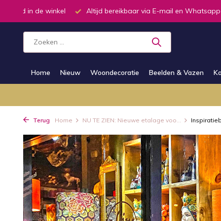
ar via E-mail en Whatsapp
Telefonisch dagelijks van 9.00 tot 19
Home
Nieuw
Woondecoratie
Beelden & Vazen
Ka
Terug
Home
NU TE ZIEN: Nieuwe etalage voo...
Inspiratiebl