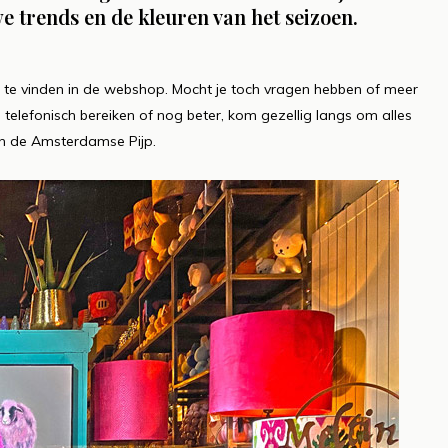
uw met Bloemen
Lees meer
e trends en de kleuren van het seizoen.
er
ug te vinden in de webshop. Mocht je toch vragen hebben of meer
d telefonisch bereiken of nog beter, kom gezellig langs om alles
l in de Amsterdamse Pijp.