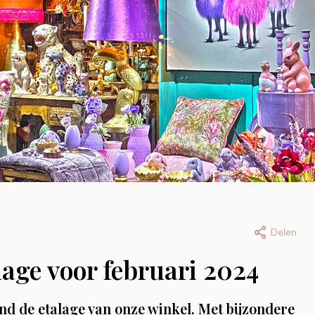
Delen
an, 24 juli 2026
Door Bryan, 23 juli 2026
age voor februari 2024
voorraad:
Welkom Eva! On
lderij Graffiti
nieuwe collega
nd de etalage van onze winkel. Met bijzondere