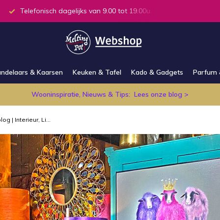
.00u.
Alle producten op voorraad in de winkel
ndelaars & Kaarsen
Keuken & Tafel
Kado & Gadgets
Parfum 
Wooninspiratie, Nieuws & Tips:
Lees onze blog >
og | Interieur, Li...