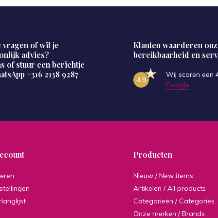
 vragen of wil je
Klanten waarderen onz
onlijk advies?
bereikbaarheid en serv
s of stuur een berichtje
hatsApp
+316 2138 9287
Wij scoren een
4.9
Google
account
Producten
reren
Nieuw / New items
stellingen
Artikelen / All products
rlanglijst
Categorieën / Categories
Onze merken / Brands