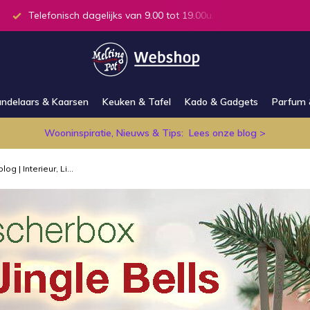
.00u.
Alle producten op voorraad in de winkel
ndelaars & Kaarsen
Keuken & Tafel
Kado & Gadgets
Parfum 
Wooninspiratie, Nieuws & Tips:
Lees onze blog >
log | Interieur, Li...