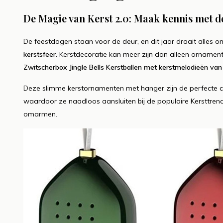
advies
Vro
De Magie van Kerst 2.0: Maak kennis met d
Lees meer
Lees me
De feestdagen staan voor de deur, en dit jaar draait alles 
kerstsfeer
. Kerstdecoratie kan meer zijn dan alleen ornament
Zwitscherbox Jingle Bells Kerstballen met kerstmelodieën va
Deze slimme kerstornamenten met hanger zijn de perfecte 
waardoor ze naadloos aansluiten bij de populaire Kersttren
omarmen.