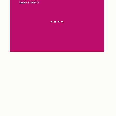
kunstwerken
advies
Lees meer
Lees meer