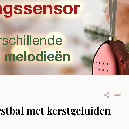
Delen
an, 24 juli 2026
Door Bryan, 23 juli 2026
tbal met kerstgeluiden
voorraad:
Welkom Eva! On
lderij Graffiti
nieuwe collega