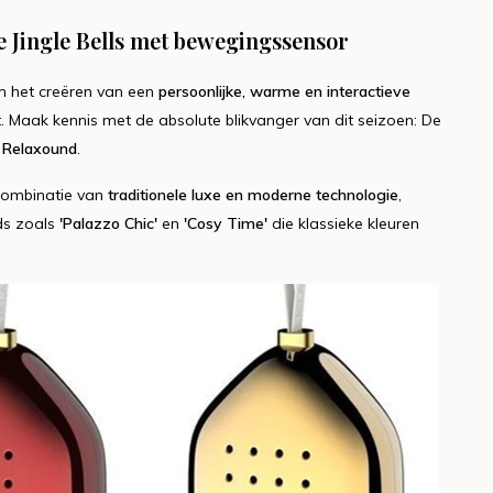
uw met Bloemen
Lees meer
e Jingle Bells met bewegingssensor
er
om het creëren van een
persoonlijke, warme en interactieve
. Maak kennis met de absolute blikvanger van dit seizoen: De
n Relaxound
.
combinatie van
traditionele luxe en moderne technologie
,
ds zoals
'Palazzo Chic'
en
'Cosy Time'
die klassieke kleuren