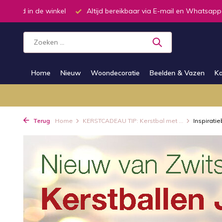
ar via E-mail en Whatsapp
Telefonisch dagelijks van 9.00 tot 19
Home
Nieuw
Woondecoratie
Beelden & Vazen
Ka
Terug
Home
KERSTCADEAU TIP: Kerstbal met ...
Inspiratieb