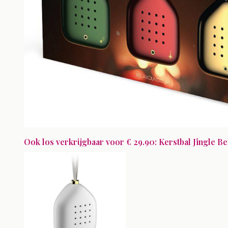
Ook los verkrijgbaar voor € 29.90: Kerstbal Jingle Be