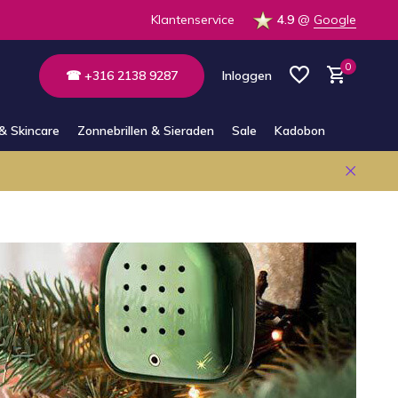
Klantenservice
4.9
@
Google
0
☎ +316 2138 9287
Inloggen
& Skincare
Zonnebrillen & Sieraden
Sale
Kadobon
Account aanmaken
Account aanmaken