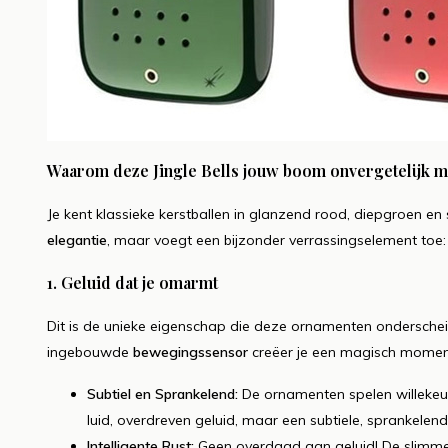
Waarom deze Jingle Bells jouw boom onvergetelijk 
Je kent klassieke kerstballen in glanzend rood, diepgroen e
elegantie
, maar voegt een bijzonder verrassingselement toe:
1. Geluid dat je omarmt
Dit is de unieke eigenschap die deze ornamenten onderscheid
ingebouwde
bewegingssensor
creëer je een magisch moment
Subtiel en Sprankelend:
De ornamenten spelen willekeurig
luid, overdreven geluid, maar een subtiele, sprankelend
Intelligente Rust:
Geen overdaad aan geluid! De slimme