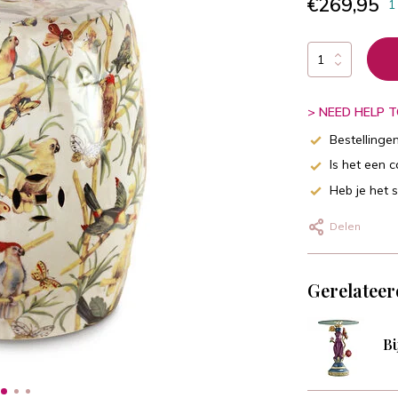
€269,95
1
> NEED HELP TO
Bestellinge
Is het een 
Heb je het 
Delen
Gerelateer
Bi