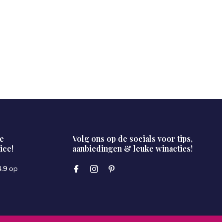
e
Volg ons op de socials voor tips,
ice!
aanbiedingen & leuke winacties!
4.9
op