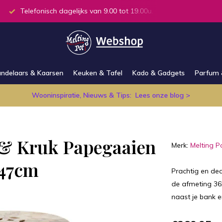
Telefonisch dagelijks van 9.00 tot 19.00u.
Alle producten
ndelaars & Kaarsen
Keuken & Tafel
Kado & Gadgets
Parfum 
Wooninspiratie, Nieuws & Tips:
Lees onze blog >
l & Kruk Papegaaien
Merk:
Melting P
x47cm
Prachtig en dec
de afmeting 36x4
naast je bank e