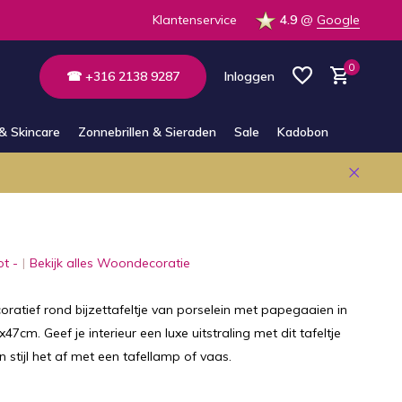
 op voorraad in de winkel
Klantenservice
4.9
@
Google
0
☎ +316 2138 9287
Inloggen
& Skincare
Zonnebrillen & Sieraden
Sale
Kadobon
Account aanmaken
Account aanmaken
ot -
Bekijk alles Woondecoratie
oratief rond bijzettafeltje van porselein met papegaaien in
7cm. Geef je interieur een luxe uitstraling met dit tafeltje
n stijl het af met een tafellamp of vaas.