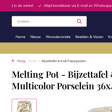
oorraad in de winkel
Altijd bereikbaar via E-mail en Whatsapp
Home
Nieuw
Woondecoratie
Beelden & Vazen
Ka
Terug
Home
Bijzettafel & Kruk Papegaaien ...
Melting Pot - Bijzettafe
Multicolor Porselein 36