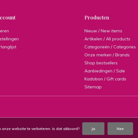
account
Producten
reren
Nieuw / New items
stellingen
Artikelen / All products
rlanglijst
Categorieën / Categories
Onze merken / Brands
Shop bestsellers
Aanbiedingen / Sale
Kadobon / Gift cards
Sitemap
 onze website te verbeteren. Is dat akkoord?
Ja
Nee