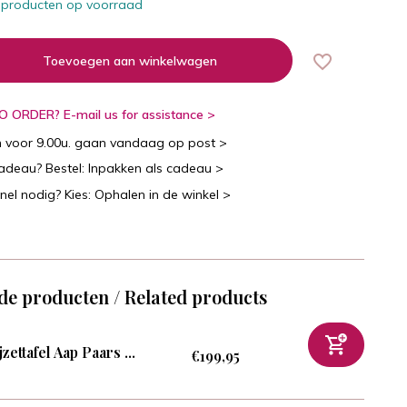
 producten op voorraad
Toevoegen aan winkelwagen
 ORDER? E-mail us for assistance >
n voor 9.00u. gaan vandaag op post >
cadeau? Bestel: Inpakken als cadeau >
snel nodig? Kies: Ophalen in de winkel >
de producten / Related products
jzettafel Aap Paars ...
€199,95