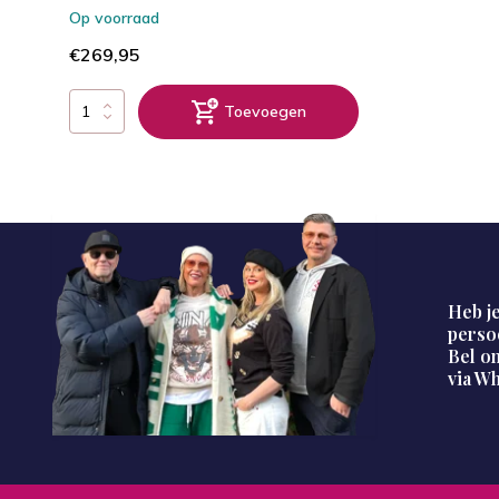
Op voorraad
€269,95
Toevoegen
Heb je
perso
Bel on
via W