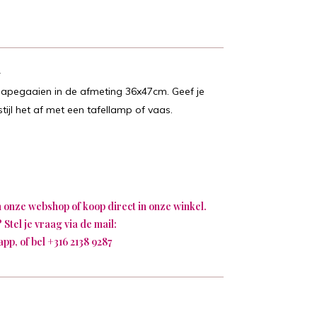
n
t papegaaien in de afmeting 36x47cm. Geef je
 stijl het af met een tafellamp of vaas.
in onze webshop of koop direct in onze winkel.
 Stel je vraag via de mail:
app, of bel
+316 2138 9287