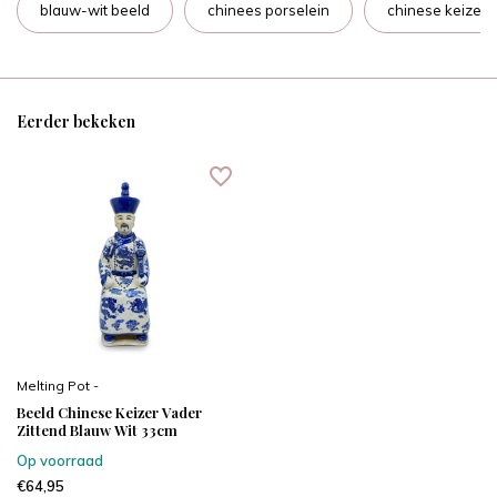
blauw-wit beeld
chinees porselein
chinese keizer
Eerder bekeken
Melting Pot -
Beeld Chinese Keizer Vader
Zittend Blauw Wit 33cm
Op voorraad
€64,95