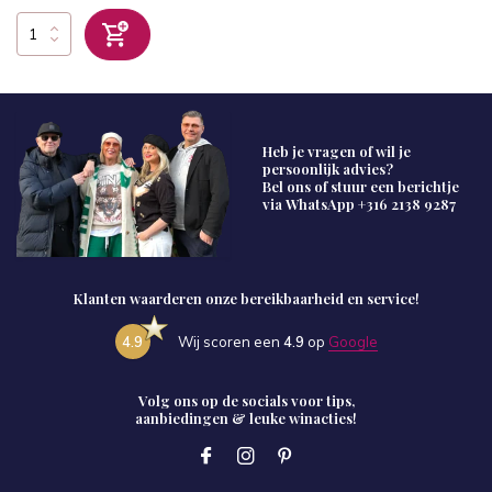
Heb je vragen of wil je
persoonlijk advies?
Bel ons of stuur een berichtje
via WhatsApp
+316 2138 9287
Klanten waarderen onze bereikbaarheid en service!
4.9
Wij scoren een
4.9
op
Google
Volg ons op de socials voor tips,
aanbiedingen & leuke winacties!