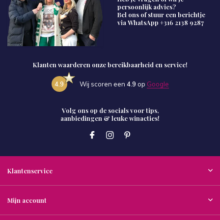
persoonlijk advies?
Bel ons of stuur een berichtje
via WhatsApp
+316 2138 9287
Klanten waarderen onze bereikbaarheid en service!
4.9
Wij scoren een
4.9
op
Google
Volg ons op de socials voor tips,
aanbiedingen & leuke winacties!
Klantenservice
Mijn account