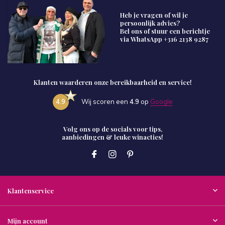
Heb je vragen of wil je
persoonlijk advies?
Bel ons of stuur een berichtje
via WhatsApp
+316 2138 9287
Klanten waarderen onze bereikbaarheid en service!
4.9
Wij scoren een
4.9
op
Google
Volg ons op de socials voor tips,
aanbiedingen & leuke winacties!
Klantenservice
Mijn account