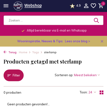
0
4.9
Altijd bereikbaar via E-mail en Whatsapp
Wooninspiratie, Nieuws & Tips:
Lees onze blog >
Terug
Home
Tags
sterlamp
Producten getagd met sterlamp
Sorteren op:
Filter
Toon:
0 producten
Geen producten gevonden!...