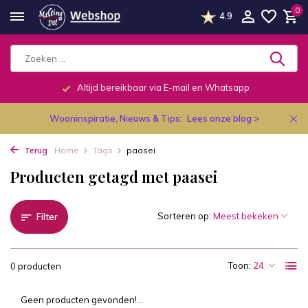
0
4.9
Altijd bereikbaar via E-mail en Whatsapp
Wooninspiratie, Nieuws & Tips:
Lees onze blog >
Terug
Home
Tags
paasei
Producten getagd met paasei
Sorteren op:
Filter
Toon:
0 producten
Geen producten gevonden!...