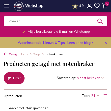
0
4.9
Altijd bereikbaar via E-mail en Whatsapp
Wooninspiratie, Nieuws & Tips:
Lees onze blog >
Terug
Home
Tags
notenkraker
Producten getagd met notenkraker
Sorteren op:
Filter
Toon:
0 producten
Geen producten gevonden!...