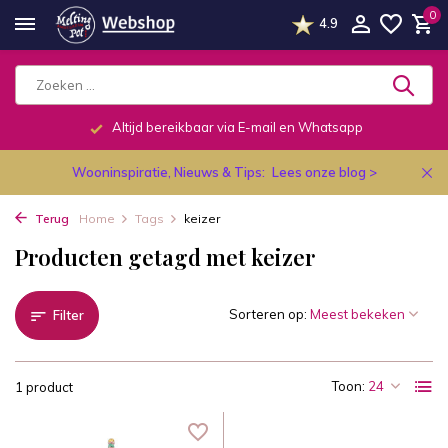
0
4.9
Altijd bereikbaar via E-mail en Whatsapp
Wooninspiratie, Nieuws & Tips:
Lees onze blog >
Terug
Home
Tags
keizer
Producten getagd met keizer
Sorteren op:
Filter
Toon:
1 product