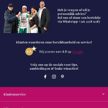
Heb je vragen of wil je
persoonlijk advies?
Bel ons of stuur een berichtje
via WhatsApp
+316 2138 9287
Klanten waarderen onze bereikbaarheid en service!
4.9
Wij scoren een
4.9
op
Google
Volg ons op de socials voor tips,
aanbiedingen & leuke winacties!
Klantenservice