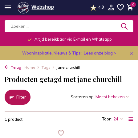
0
4.9
Altijd bereikbaar via E-mail en Whatsapp
Wooninspiratie, Nieuws & Tips:
Lees onze blog >
Terug
Home
Tags
jane churchill
Producten getagd met jane churchill
Sorteren op:
Filter
Toon:
1 product