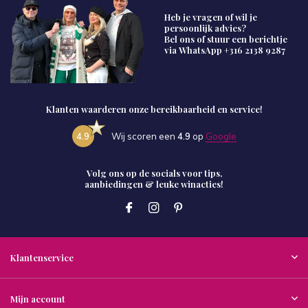
Heb je vragen of wil je
persoonlijk advies?
Bel ons of stuur een berichtje
via WhatsApp
+316 2138 9287
Klanten waarderen onze bereikbaarheid en service!
4.9
Wij scoren een
4.9
op
Google
Volg ons op de socials voor tips,
aanbiedingen & leuke winacties!
Klantenservice
Mijn account