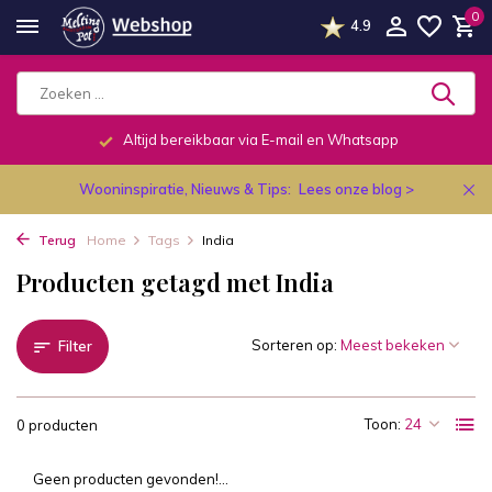
0
4.9
Altijd bereikbaar via E-mail en Whatsapp
Wooninspiratie, Nieuws & Tips:
Lees onze blog >
Terug
Home
Tags
India
Producten getagd met India
Sorteren op:
Filter
Toon:
0 producten
Geen producten gevonden!...