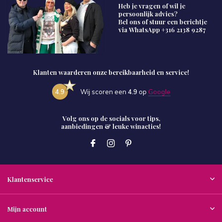
Heb je vragen of wil je
persoonlijk advies?
Bel ons of stuur een berichtje
via WhatsApp
+316 2138 9287
Klanten waarderen onze bereikbaarheid en service!
4.9
Wij scoren een
4.9
op
Google
Volg ons op de socials voor tips,
aanbiedingen & leuke winacties!
Klantenservice
Mijn account