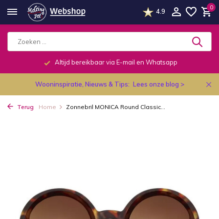
0
4.9
Altijd bereikbaar via E-mail en Whatsapp
Wooninspiratie, Nieuws & Tips:
Lees onze blog >
Terug
Home
Zonnebril MONICA Round Classic...