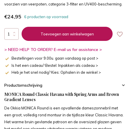
voorzien van veerpoten, categorie 3-filter en UV400-bescherming.
€24,95
6 producten op voorraad
Toevoegen aan winkelwagen
> NEED HELP TO ORDER? E-mail us for assistance >
Bestellingen voor 9.00u. gaan vandaag op post >
Is het een cadeau? Bestel: Inpakken als cadeau >
Heb je het snel nodig? Kies: Ophalen in de winkel >
Productomschrijving
MONICA Round Classic Havana with Spring Arms and Brown
Gradient Lenses
De Okkia MONICA Round is een opvallende dameszonnebril met
een groot, volledig rond montuur in de tijdloze kleur Classic Havana.
Het warme bruin gevlamde patroon en de oversized glazen geven
het model een elegante uitstraling waarin vintage en modern