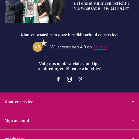
Bel ons of stuur een berichtje
via WhatsApp
+316 2138 9287
Klanten waarderen onze bereikbaarheid en service!
4.9
Wij scoren een
4.9
op
Google
Volg ons op de socials voor tips,
aanbiedingen & leuke winacties!
Klantenservice
Mijn account
Producten