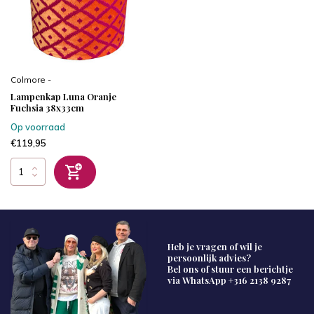
Colmore -
Lampenkap Luna Oranje
Fuchsia 38x33cm
Op voorraad
€119,95
Heb je vragen of wil je
persoonlijk advies?
Bel ons of stuur een berichtje
via WhatsApp
+316 2138 9287