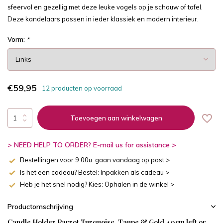
sfeervol en gezellig met deze leuke vogels op je schouw of tafel.
Deze kandelaars passen in ieder klassiek en modern interieur.
Vorm:
*
€59,95
12 producten op voorraad
Toevoegen aan winkelwagen
> NEED HELP TO ORDER? E-mail us for assistance >
Bestellingen voor 9.00u. gaan vandaag op post >
Is het een cadeau? Bestel: Inpakken als cadeau >
Heb je het snel nodig? Kies: Ophalen in de winkel >
Productomschrijving
Candle Holder Parrot Turquoise, Taupe & Gold 40cm left or