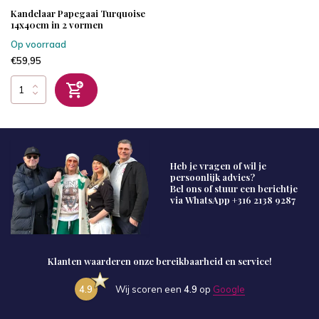
Kandelaar Papegaai Turquoise
14x40cm in 2 vormen
Op voorraad
€59,95
Heb je vragen of wil je
persoonlijk advies?
Bel ons of stuur een berichtje
via WhatsApp
+316 2138 9287
Klanten waarderen onze bereikbaarheid en service!
4.9
Wij scoren een
4.9
op
Google