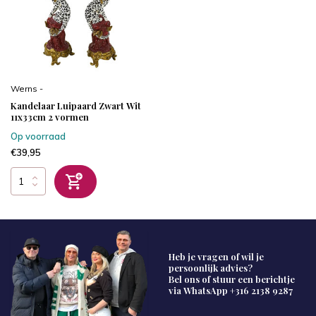
Werns -
Kandelaar Luipaard Zwart Wit
11x33cm 2 vormen
Op voorraad
€39,95
Heb je vragen of wil je
persoonlijk advies?
Bel ons of stuur een berichtje
via WhatsApp
+316 2138 9287